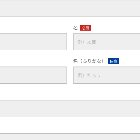
名
必須
名（ふりがな）
任意