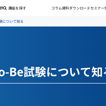
野
講座を探す
コラム
資料ダウンロード
セミナー
試験について知る
To-Be試験について知