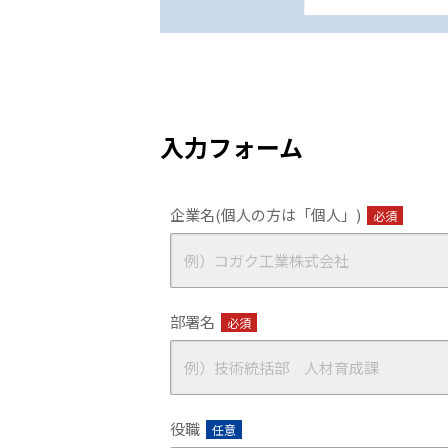
入力フォーム
企業名(個人の方は「個人」)
必須
部署名
必須
役職
任意