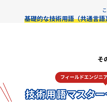
こ
基礎的な技術用語（共通言語
そ