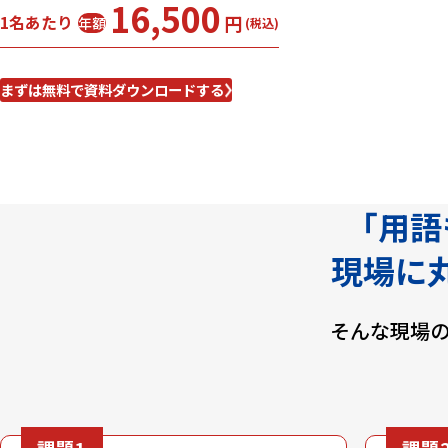
16,500
円
1名あたり
年額
(税込)
まずは無料で資料ダウンロードする
「用語
現場に
そんな現場