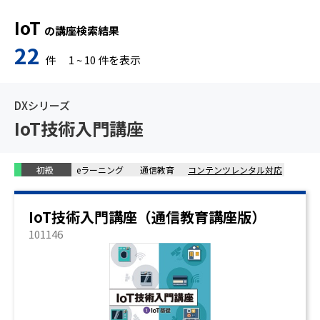
IoT
の講座検索結果
22
件
1
~
10
件を表示
DXシリーズ
IoT技術入門講座
初級
eラーニング
通信教育
コンテンツレンタル対応
IoT技術入門講座（通信教育講座版）
101146