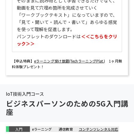
そのままに読み物として学習できるだけでなく、
動画を見て穴埋め箇所を完成させていく
「ワークブックテキスト」になっていますので、
「見て・聞いて・読んで・書いて」あらゆる感覚
を使って理解を促進します。
パンフレットのダウンロードは
＜＜こちらをクリ
ック＞＞
【申込特典】
eラーニング受け放題(TechラーニングPlat.)
1ヶ月無
料体験プレゼント！
IoT技術入門コース
ビジネスパーソンのための5G入門講
座
入門
eラーニング
通信教育
コンテンツレンタル対応