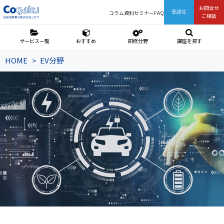
お問合せ
コラム
資料
セミナー
FAQ
受講生
ご相談
サービス一覧
おすすめ
研修分野
講座を探す
HOME
EV分野