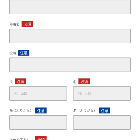
必須
部署名
任意
役職
必須
必須
氏
名
任意
任意
氏（ふりがな）
名（ふりがな）
必須
メールアドレス