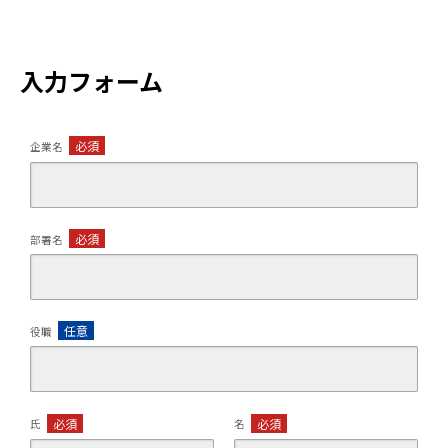
入力フォーム
必須
企業名
必須
部署名
任意
役職
必須
必須
氏
名