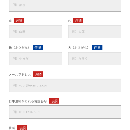
必須
必須
氏
名
任意
任意
氏（ふりがな）
名（ふりがな）
必須
メールアドレス
必須
日中連絡がとれる電話番号
必須
住所