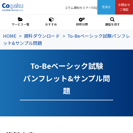
お問合せ
コラム
資料
セミナー
FAQ
受講生
ご相談
サービス一覧
おすすめ
研修分野
講座を探す
HOME
資料ダウンロード
To-Beベーシック試験パンフレ
ット&サンプル問題
To-Beベーシック試験
パンフレット&サンプル問
題