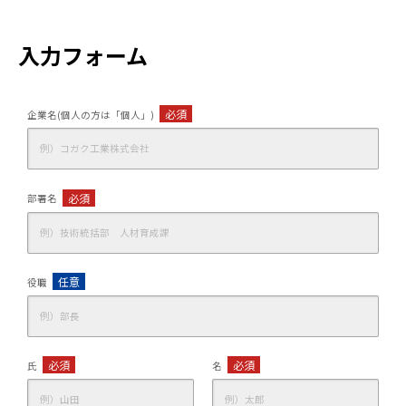
入力フォーム
必須
企業名(個人の方は「個人」)
必須
部署名
任意
役職
必須
必須
氏
名