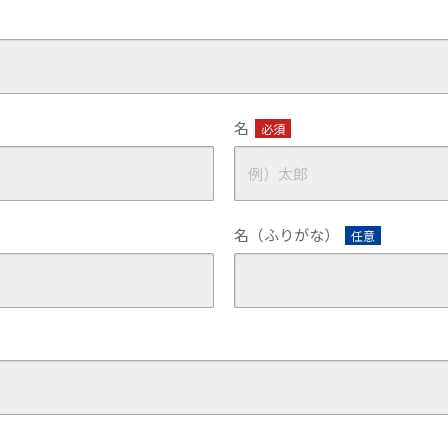
名
必須
名（ふりがな）
任意