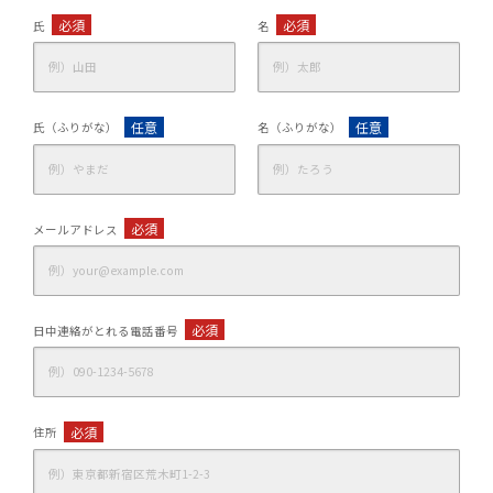
必須
必須
氏
名
任意
任意
氏（ふりがな）
名（ふりがな）
必須
メールアドレス
必須
日中連絡がとれる電話番号
必須
住所