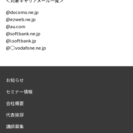
＜対象キャリアメール一覧＞
@docomo.ne.jp
@ezweb.ne.jp
@au.com
@softbank.ne.jp
@i.softbank.jp
@○.vodafone.ne.jp
お知らせ
セミナー情報
会社概要
代表挨拶
講師募集