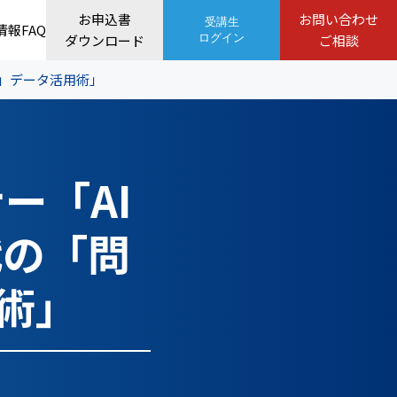
お申込書
お問い合わせ
受講生
情報
FAQ
ダウンロード
ログイン
ご相談
る」データ活用術」
ー「AI
代の「問
術」