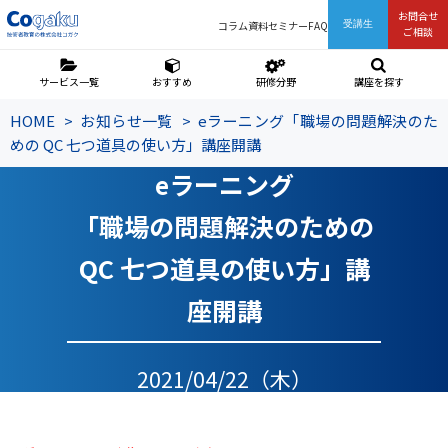
お問合せ
コラム
資料
セミナー
FAQ
受講生
ご相談
サービス一覧
おすすめ
研修分野
講座を探す
HOME
お知らせ一覧
eラーニング「職場の問題解決のた
めの QC 七つ道具の使い方」講座開講
eラーニング
「職場の問題解決のための
QC 七つ道具の使い方」講
座開講
2021/04/22（木）