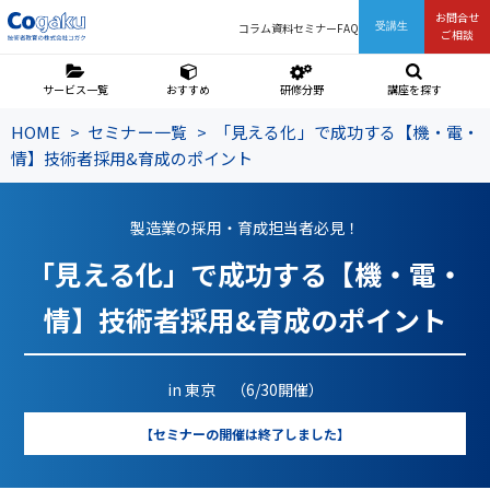
お問合せ
コラム
資料
セミナー
FAQ
受講生
ご相談
サービス一覧
おすすめ
研修分野
講座を探す
HOME
セミナー一覧
「見える化」で成功する【機・電・
情】技術者採用&育成のポイント
製造業の採用・育成担当者必見！
「見える化」で成功する【機・電・
情】技術者採用&育成のポイント
in 東京 （6/30開催）
【セミナーの開催は終了しました】