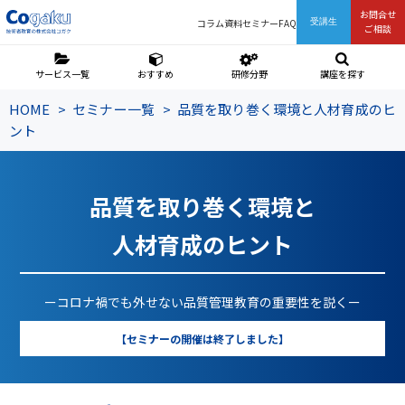
お問合せ
コラム
資料
セミナー
FAQ
受講生
ご相談
サービス一覧
おすすめ
研修分野
講座を探す
HOME
セミナー一覧
品質を取り巻く環境と人材育成のヒ
ント
品質を取り巻く環境と
人材育成のヒント
ーコロナ禍でも外せない品質管理教育の重要性を説くー
【セミナーの開催は終了しました】