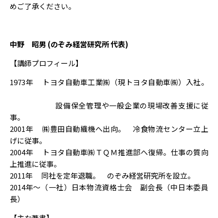
めご了承ください。
中野 昭男 (のぞみ経営研究所 代表)
【講師プロフィール】
1973年 トヨタ自動車工業㈱（現トヨタ自動車㈱）入社。
設備保全管理や一般企業の現場改善支援に従
事。
2001年 ㈱豊田自動織機へ出向。 冷食物流センター立上
げに従事。
2004年 トヨタ自動車㈱ＴＱＭ推進部へ復帰。仕事の質向
上推進に従事。
2011年 同社を定年退職。 のぞみ経営研究所を設立。
2014年～（一社）日本物流資格士会 副会長（中日本委員
長）
【主な著書】