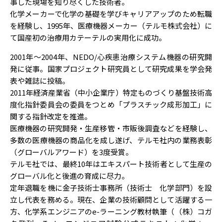
事した現場を知り尽くした技術者。
化学メーカーで化学の基礎を学びキャリアアップのため転職
を経験し、1995年、医療機器メーカー（テルモ株式会社）に
て国産初の治療用カテーテルの実用化に成功。
2001年～2004年、NEDO/心疾患治療システム機器の研究開
発に従事。国家プロジェクト研究員として研究成果を学会発
表や雑誌に投稿。
2011年経済産業省（中小企業庁）特定ものづくり基盤技術高
度化指針委員会の委員をつとめ「プラスチック成形加工」に
関する指針改定を推進。
医療機器の研究開発・生産移管・市販後調査などを経験し、
多数の医療機器の商品化を成し遂げ、テルモ社内の業務表彰
（グローバルアワード）を3度受賞。
テルモ社では、最終10年はエキスパート技術者として生産の
グローバル化と後進の育成に尽力。
定年退職を機に金子技術士事務所（技術士 化学部門）を設
立し代表を務める。現在、企業の技術顧問として活躍する一
方、化学系エンジニアのe-ラーニング教材執筆（（株）コガ