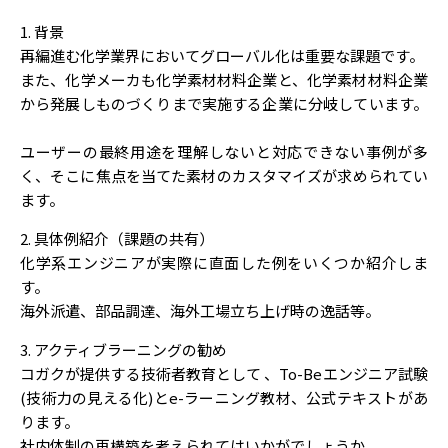
1. 背景
再編進む化学業界においてグローバル化は重要な課題です。
また、化学メーカも化学素材材料企業と、化学素材材料企業
から発展しものづくりまで実施する企業に分岐しています。
ユーザーの最終用途を理解しないと対応できない事例が多
く、そこに焦点を当てた素材のカスタマイズが求められてい
ます。
2. 具体例紹介（課題の共有）
化学系エンジニアが実際に直面した例をいくつか紹介しま
す。
海外派遣、部品調達、海外工場立ち上げ時の逸話等。
3. アクティブラーニングの勧め
コガクが提供する技術者教育として 、To-Beエンジニア試験
(技術力の見える化)とe-ラーニング教材、公式テキストがあ
ります。
社内体制の再構築を考えられてはいかがでしょうか。