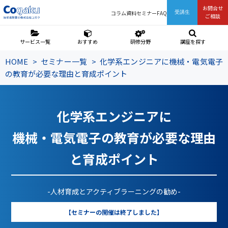
お問合せ
コラム
資料
セミナー
FAQ
受講生
ご相談
サービス一覧
おすすめ
研修分野
講座を探す
HOME
セミナー一覧
化学系エンジニアに機械・電気電子
の教育が必要な理由と育成ポイント
化学系エンジニアに
機械・電気電子の教育が必要な理由
と育成ポイント
-人材育成とアクティブラーニングの勧め-
【セミナーの開催は終了しました】