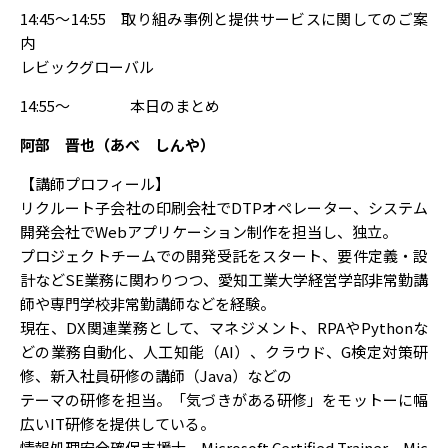
14:45～14:55 取り組み事例と提供サービスに関してのご案
内
レビックグローバル
14:55～ 本日のまとめ
阿部 晋也（あべ しんや）
【講師プロフィール】
リクルート子会社の印刷会社でDTPオペレーター、システム
開発会社でWebアプリケーション制作を担当し、独立。
プロジェクトチームでの開発受託をスタート、要件定義・設
計などSE業務に関わりつつ、愛知工業大学経営学部非常勤講
師や専門学校非常勤講師などを経験。
現在、DX関連業務として、マネジメント、RPAやPythonな
どの業務自動化、人工知能（AI）、クラウド、G検定対策研
修、新入社員研修の講師（Java）などの
テーマの研修を担当。「気づきがある研修」をモットーに幅
広いIT研修を提供している。
情報処理安全確保支援士、Microsoft Certified Trainer、Mic