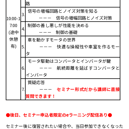
路
信号の増幅回路とノイズ対策を知る
3.
－－－ 信号の増幅回路とノイズ対策
10:00-1
7:00
制御の善し悪しが性能を決める
4.
(途中
－－－ 制御の基礎
休憩
車を動かすモータの世界
有)
5.
－－－ 快適な操縦性や車室を作るモー
タ
モータ駆動はコンバータとインバータが鍵
6.
－－－ 航続距離を延ばすコンバータと
インバータ
質疑応答
7.
－－－
セミナー形式だから講師に直接
質問できます！
●後日、セミナー申込者限定のeラーニング配信あり●
セミナー後に復習されたい場合や、当日参加できなくなった