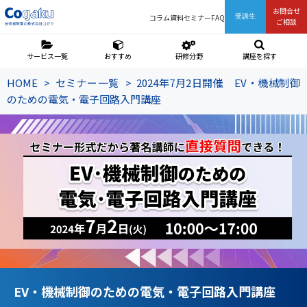
お問合せ
コラム
資料
セミナー
FAQ
受講生
ご相談
サービス一覧
おすすめ
研修分野
講座を探す
HOME
セミナー一覧
2024年7月2日開催 EV・機械制御
のための電気・電子回路入門講座
EV・機械制御のための電気・電子回路入門講座