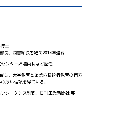
学博士
学部長、図書館長を経て2014年退官
定センタ－評議員長など歴任
活躍し、大学教育と企業内技術者教育の両方
らの厚い信頼を得ている。
いシーケンス制御」日刊工業新聞社 等