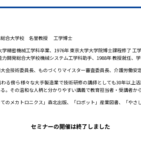
発総合大学校 名誉教授 工学博士
東京大学精密機械工学科卒業、1976年 東京大学大学院博士課程修了 工
職業能力開発総合大学校機械システム工学科助手、1988年 教授就任、
国大会技術委員長、ものづくりマイスター審査委員長、介護労働安
携わる傍ら様々な大手製造業で技術研修の講師としても30年以上
いる。その温和な人柄と分かりやすい講義で教育担当者・受講者か
めてのメカトロニクス」森北出版、「ロボット」産業図書、「やさし
セミナーの開催は終了しました