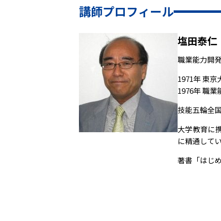
講師プロフィール
塩田泰仁
職業能力開
1971年 
1976年 
技能五輪全
大学教育に
に精通して
著書「はじ