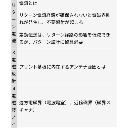
電流とは
リ
タ
リターン電流経路が確保されないと電磁界乱
ー
れが発生し、不要輻射が起こる
ン
電
差動伝送は、リターン経路の影響を低減でき
流
るが、パターン設計に留意必要
3.
電
磁
プリント基板に内在するアンテナ要因とは
放
射
4.
電
遠方電磁界（電波暗室）、近傍磁界（磁界ス
磁
キャナ）
波
ノ
イ