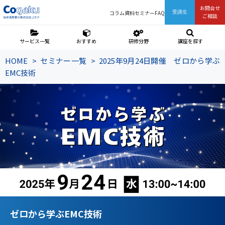
お問合せ
コラム
資料
セミナー
FAQ
受講生
ご相談
サービス一覧
おすすめ
研修分野
講座を探す
HOME
セミナー一覧
2025年9月24日開催 ゼロから学ぶ
EMC技術
ゼロから学ぶEMC技術