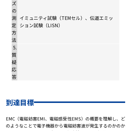
ズ
の
測
イミュニティ試験（TEMセル）、伝道エミッ
定
ション試験（LISN）
方
法
5.
質
疑
応
答
到達目標
EMC（電磁妨害EMI、電磁感受性EMS）の概要を理解し、ど
のようなことで電子機器から電磁妨害波が発生するのかのか