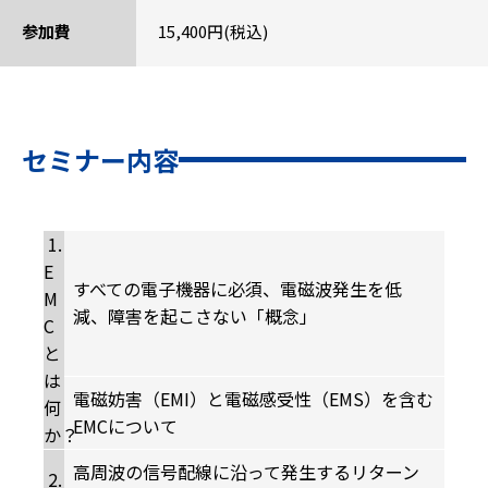
参加費
15,400円(税込)
セミナー内容
1.
E
すべての電子機器に必須、電磁波発生を低
M
減、障害を起こさない「概念」
C
と
は
電磁妨害（EMI）と電磁感受性（EMS）を含む
何
EMCについて
か？
高周波の信号配線に沿って発生するリターン
2.