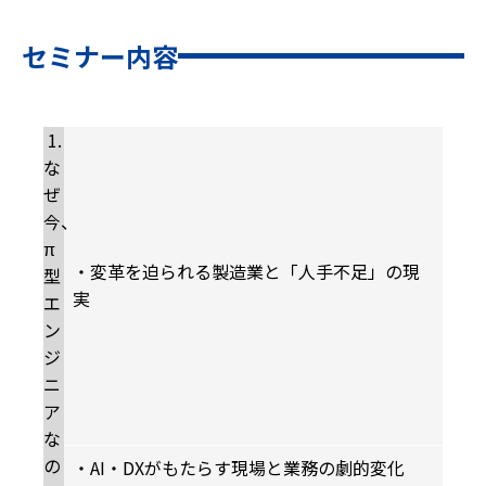
セミナー内容
1.
な
ぜ
今、
π
・変革を迫られる製造業と「人手不足」の現
型
実
エ
ン
ジ
ニ
ア
な
の
・AI・DXがもたらす現場と業務の劇的変化