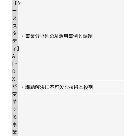
【ケ
ー
ス
ス
タ
・事業分野別のAI活用事例と課題
デ
ィ】
A
I・
D
X
が
・課題解決に不可欠な技術と役割
変
革
す
る
事
業