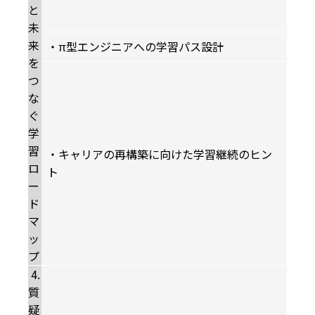
と
未
来
・π型エンジニアへの学習パス設計
を
つ
な
ぐ
学
習
・キャリアの再構築に向けた学習継続のヒン
ロ
ト
ー
ド
マ
ッ
プ
4.
質
疑