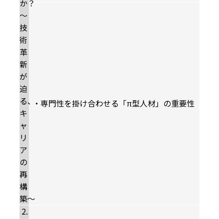
か？
〜
技
術
革
新
が
迫
る、
・専門性を掛け合わせる「π型人材」の重要性
キ
ャ
リ
ア
の
再
構
築〜
2.