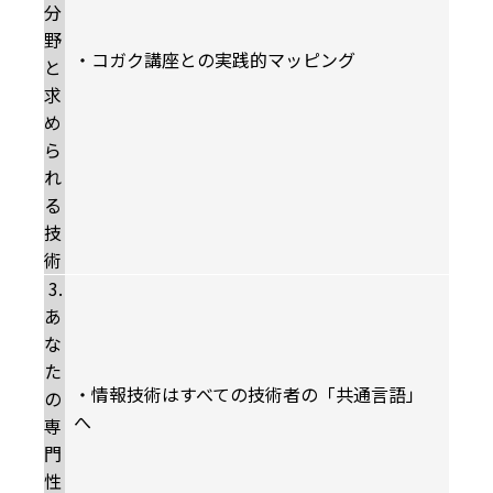
分
野
・コガク講座との実践的マッピング
と
求
め
ら
れ
る
技
術
3.
あ
な
た
・情報技術はすべての技術者の「共通言語」
の
へ
専
門
性