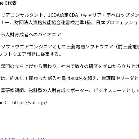
e.C代表
リアコンサルタント、JCDA認定CDA（キャリア・デベロップメ
ョナー、財団法人資格技能協会秘書検定準1級、日本プロフェッショ
から人財育成者へのパイオニア
、ソフトウエアエンジニアとして三菱電機ソフトウエア（前三菱電
ソフトウエア開発に従事する。
成部門の立ち上げから関わり、社内で数々の研修をゼロから立ち上
は、約20年！関わった新入社員は400名を超え、管理職やリーダ
企業研修講師、常駐型の人財育成サポーター、ビジネスコーチとし
ue.C
https://val-c.jp/