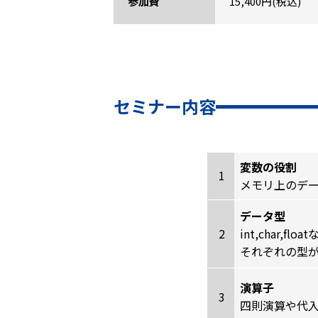
参加費
15,400円(税込)
セミナー内容
変数の役割
1
メモリ上のデ
データ型
2
int,char,
それぞれの型
演算子
3
四則演算や代