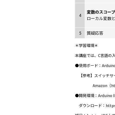
変数のスコー
4
ローカル変数
5
質疑応答
＊学習環境＊
本講座では、C言語の入門
●使用ボード：Arduino
【参考】スイッチサ
Amazon（
h
●開発環境：Arduino I
ダウンロード：
http