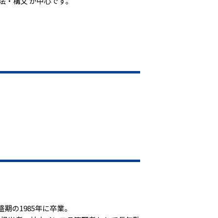
文法・構文 が中心です。
盛期の1985年に卒業。