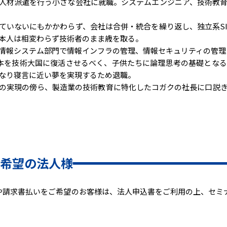
人材派遣を行う小さな会社に就職。システムエンジニア、技術教
ていないにもかかわらず、会社は合併・統合を繰り返し、独立系SI
本人は相変わらず技術者のまま歳を取る。
情報システム部門で情報インフラの管理、情報セキュリティの管理
、日本を技術大国に復活させるべく、子供たちに論理思考の基礎とな
なり寝言に近い夢を実現するため退職。
の実現の傍ら、製造業の技術教育に特化したコガクの社長に口説
希望の法人様
求書払いをご希望のお客様は、法人申込書をご利用の上、セミナー事務局（s