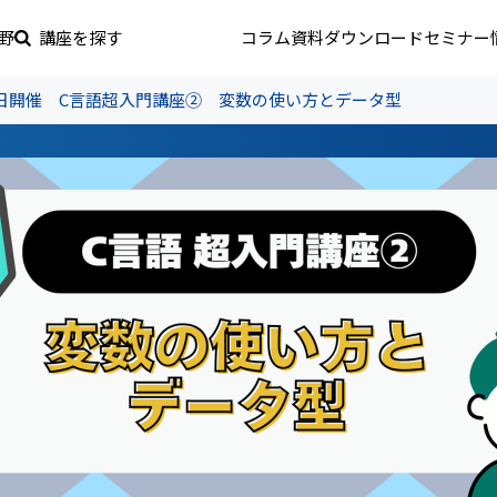
野
講座を探す
コラム
資料ダウンロード
セミナー
月11日開催 C言語超入門講座② 変数の使い方とデータ型