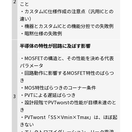
2
こと
・カスタムIC仕様作成の注意点（汎用ICとの
違い）
・機器とカスタムICとの機能分担での失敗例
・暗黙仕様の失敗例
半導体の特性が回路に及ぼす影響
・MOSFETの構造と、その性能を決める代表
パラメータ
・回路動作に影響するMOSFET特性のばらつ
き
・MOS特性ばらつきのコーナー条件
・PVTによる遅延ばらつき
3
・設計段階でPVTworstの性能が目標未達のと
き
・PVTworst「SS×Vmin×Tmax」は、ほぼ起
きない
・エレクトロマイグレーション、リーク電流