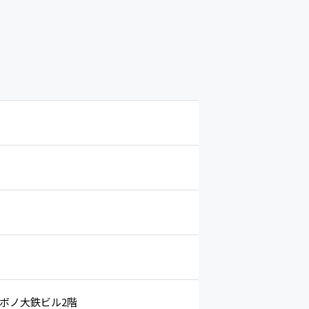
アケボノ大鉄ビル2階