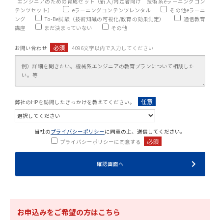
エンジニアのための育成セット（新人/内定者向け 技術系eラーニングコン
テンツセット）
eラーニングコンテンツレンタル
その他eラーニ
ング
To-Be試験（技術知識の可視化/教育の効果測定）
通信教育
講座
まだ決まっていない
その他
必須
お問い合わせ
4096文字以内で入力してください
任意
弊社のHPを訪問したきっかけを教えてください。
当社の
プライバシーポリシー
に同意の上、送信してください。
必須
プライバシーポリシーに同意する
お申込みをご希望の方はこちら