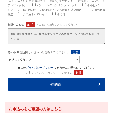
エンジニアのための育成セット（新人/内定者向け 技術系eラーニングコン
テンツセット）
eラーニングコンテンツレンタル
その他eラーニ
ング
To-Be試験（技術知識の可視化/教育の効果測定）
通信教育
講座
まだ決まっていない
その他
必須
お問い合わせ
4096文字以内で入力してください
任意
弊社のHPを訪問したきっかけを教えてください。
当社の
プライバシーポリシー
に同意の上、送信してください。
必須
プライバシーポリシーに同意する
お申込みをご希望の方はこちら