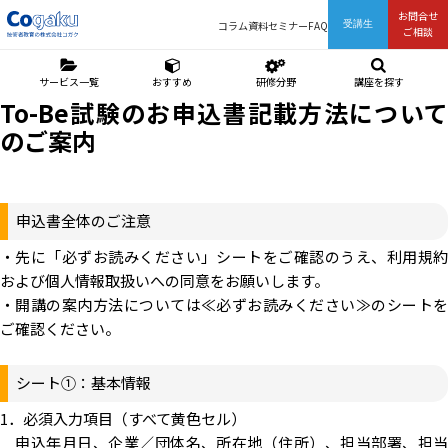
お問合せ
コラム
資料
セミナー
FAQ
受講生
ご相談
サービス一覧
おすすめ
研修分野
講座を探す
To-Be試験のお申込書記載方法について
のご案内
申込書全体のご注意
・先に「必ずお読みください」シートをご確認のうえ、利用規約
および個人情報取扱いへの同意をお願いします。
・開講の案内方法については≪必ずお読みください≫のシートを
ご確認ください。
シート①：基本情報
1．必須入力項目（すべて黄色セル）
申込年月日、企業／団体名、所在地（住所）、担当部署、担当