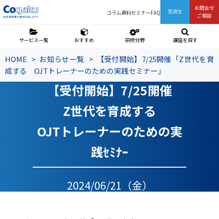
お問合せ
コラム
資料
セミナー
FAQ
受講生
ご相談
サービス一覧
おすすめ
研修分野
講座を探す
HOME
お知らせ一覧
【受付開始】7/25開催「Z世代を育
成する OJTトレーナーのための実践セミナー」
【受付開始】7/25開催
Z世代を育成する
OJTトレーナーのための実
践ｾﾐﾅｰ
2024/06/21（金）