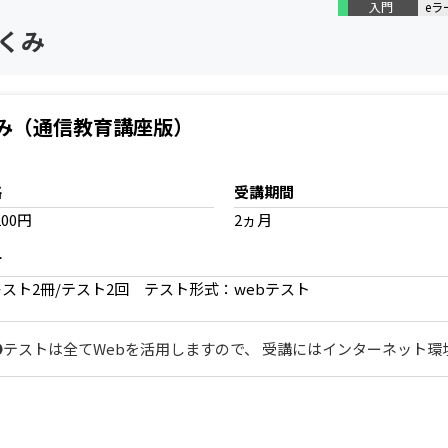
入門
eラ
くみ
み（通信教育講座版）
格
受講期間
200円
2ヵ月
材
スト2冊/テスト2回 テスト形式：webテスト
●テストは全てWebを活用しますので、 受講にはインターネット環