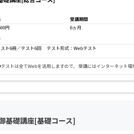
格
受講期間
600円
6ヵ月
材
キスト6冊／テスト6回 テスト形式：Webテスト
●テストは全てWebを活用しますので、 受講にはインターネット環
御基礎講座[基礎コース]