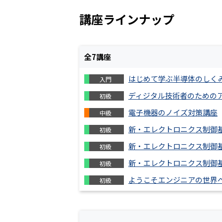
講座ラインナップ
全
7
講座
はじめて学ぶ半導体のしく
入門
ディジタル技術者のための
初級
電子機器のノイズ対策講座
中級
新・エレクトロニクス制御基
初級
新・エレクトロニクス制御基
初級
新・エレクトロニクス制御基
初級
ようこそエンジニアの世界へ
初級