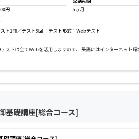
格
受講期間
800円
5ヵ月
材
キスト1冊／テスト5回 テスト形式：Webテスト
●テストは全てWebを活用しますので、 受講にはインターネット環
御基礎講座[総合コース]
礎講座[総合コース]