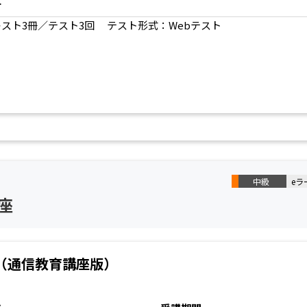
材
キスト3冊／テスト3回 テスト形式：Webテスト
中級
eラ
座
（通信教育講座版）