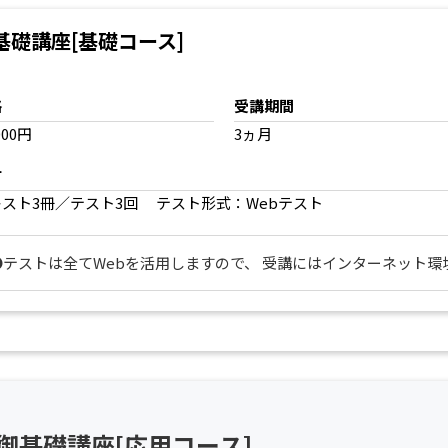
礎講座[基礎コース]
格
受講期間
000円
3ヵ月
材
キスト3冊／テスト3回 テスト形式：Webテスト
●テストは全てWebを活用しますので、 受講にはインターネット環
御基礎講座[応用コース]