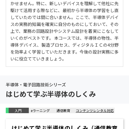
かせません。特に、新しいデバイスを理解して他社に先
ラス / 成膜法 / リソグラフィー / エッチング / 集積回路
駆けて活用する際などに、最初から半導体の学習をし直
の構造 / リードフレーム / ワイヤボンディング
していたのでは間に合いません。ここで、半導体デバイ
4. デジタルIC（半導体集積回路であるディジタルICの種
スの実務的知識を確実に自分のものにしておいて、その
類と働き）
上で、業務の回路設計やシステム設計を着実にこなして
いくのがベストです。 本コースでは、半導体の物性、半
ＮＯＴ / ＡＮＤ / ＯＲ / ＮＡＮＤ / RS-フリップフロッ
導体デバイス、製造プロセス、ディジタルＩＣの4分野
プ / D-フリップフロップ / JK-フリップフロップ / エン
を効率よく学習していただきます。今後の設計実務に多
コーダ / デコーダ / PLD / FPGA / ゲートアレイ / LSI
いに役立てていきましょう。
半導体・電子回路技術シリーズ
はじめて学ぶ半導体のしくみ
入門
eラーニング
通信教育
コンテンツレンタル対応
はじめて学ぶ半導体のしくみ（通信教育