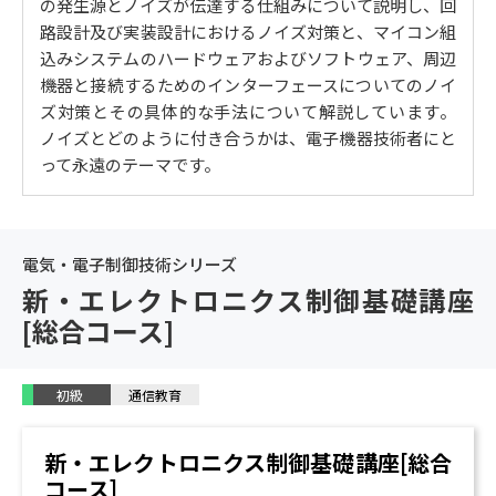
の発生源とノイズが伝達する仕組みについて説明し、回
対策 / リレー回路／オープンコレクタとフォトカプラ／
路設計及び実装設計におけるノイズ対策と、マイコン組
電磁ソレノイド回路とノイズ発生
込みシステムのハードウェアおよびソフトウェア、周辺
5. マイコンシステムのノイズ対策
機器と接続するためのインターフェースについてのノイ
ハードウェアでのノイズ対策 / 外部スイッチ入力／入出
ズ対策とその具体的な手法について解説しています。
力ポート／アナログ信号との接続におけるノイズ対策 /
ノイズとどのように付き合うかは、電子機器技術者にと
プログラム上でのノイズ処理 / ノイズと回路の同期化／
って永遠のテーマです。
プログラムによる誤動作時間帯の縮小／ハードウェア
をプログラムで置き換える / 周辺機器接続上のノイズ対
策 / インターフェースケーブルの反射／ＲＳ２３２Ｃ／
電気・電子制御技術シリーズ
Ｉ２Ｃ（Ｉ２Ｃ，ＩＩＣ）
新・エレクトロニクス制御基礎講座
[総合コース]
初級
通信教育
新・エレクトロニクス制御基礎講座[総合
コース]