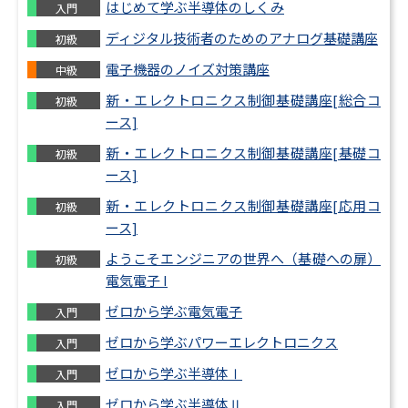
ックス
はじめて学ぶ半導体のしくみ
入門
ディジタル技術者のためのアナログ基礎講座
初級
学・高分子
機械要素
機械加工
計測制御
化学
電子機器のノイズ対策講座
中級
新・エレクトロニクス制御基礎講座[総合コ
初級
機械工学基礎
設計品質
機械材料
ース]
（４力）
組込・
システム
新・エレクトロニクス制御基礎講座[基礎コ
初級
制御技術（油圧・
ース]
設計・製図
モータと電力
空圧・電気）
新・エレクトロニクス制御基礎講座[応用コ
初級
ース]
ようこそエンジニアの世界へ（基礎への扉）
初級
電気電子 I
ゼロから学ぶ電気電子
入門
ゼロから学ぶパワーエレクトロニクス
入門
ゼロから学ぶ半導体Ⅰ
入門
ゼロから学ぶ半導体Ⅱ
入門