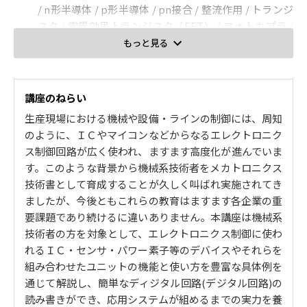
/ n形半導体 / p形半導体 / pn接合 / 整流作用 / トランジ
スタ / 電界効果トランジスタ（FET） / フォトカプラ /
個別半導体素子 / IC / トランジスタ・タイマ回路 / パル
もっと見る
ス発生回路 / 2段低周波電圧増幅回路 / 負帰還増幅回路
2. ディジタルICの使い方
講座のねらい
2進数 / 真理値表 / ブール代数・論理式 / 論理図記号 / 基
生産現場における機械や設備・ラインの制御には、周知
本論理回路 / TTL / CMOS / デコーダとエンコーダ / マ
のように、ＩＣやマイコンなどからなるエレクトロニク
ルチプレクサ / デマルチプレクサ / 加算器（アダー） /
ス制御回路が広く使われ、ますます高度化が進んでいま
フリップフロップ / RS-フリップフロップ / D-フリップ
す。このような背景から機械系技術者をメカトロニクス
フロップ / JK-フリップフロップ / マスタースレーブ方
技術書として育成することが久しく叫ばれ実施されてき
式とエッジトリガ方式 / カウンタ / レジスタ / 組合せ回
ましたが、今後ともこれらの教育はますます各企業の重
路 / 順序回路 / CPUとメモリ / ソフトロジック / マイク
要課題であり続けるに違いありません。本講座は機械系
ロコンピュータ / ASIC / PLD・PLA / ゲートアレイ
技術者の方を対象として、エレクトロニクス制御に使わ
3. アナログICの使い方
れるＩＣ・センサ・パワー素子等のデバイスやそれらを
組み合わせたユニットの機能と使い方を豊富な具体例を
オペアンプ / ネガティブ・フィードバック / ゲインとデ
通じて解説し、簡単なディジタル回路(デジタル回路)の
シベル / 基本増幅回路 / 理想オペアンプとNFB / 反転増
読み書きができ、応用システムが組めるまでの実力を養
幅回路 / 非反転増幅回路 / 電圧フォロワ（ユニティゲイ