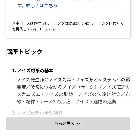
す。
詳しくはこちら
※本コースはお得な
eラーニング受け放題（TechラーニングPlat.）
で
も提供しているコースです。
講座トピック
1. ノイズ対策の基本
ノイズ発生源とノイズ対策 / ノイズ源とシステムへの影
響度／破壊につながるノイズ（サージ） / ノイズ伝達の
メカニズム / ノイズの形態／ノイズの伝達と対策／布
線・配線・アースの取り方／ノイズ伝達路の遮断
2. ノイズに強い実装設計
アナログ回路のパターン設計 / プリント基板の種類と選
もっと見る
択／共通インピーダンス結合 / ディジタル回路の基板設