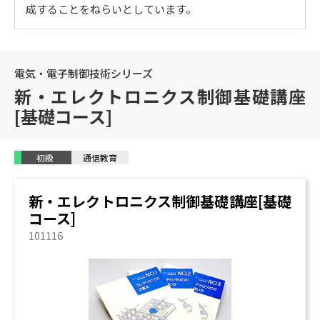
成することをねらいとしています。
ン・アンプ） / データブックの見方 / 絶対最大定格 / 電
気的特性 / 周波数特性 / 可変高ゲイン増幅回路（T形フ
ィードバック回路） / 反転加算回路 / 非反転加算回路 /
差動増幅回路（減算回路） / 反転積分回路 / 反転比例積
電気・電子制御技術シリーズ
分回路 / 放電回路付反転積分回路 / 反転微分回路 / フィ
新・エレクトロニクス制御基礎講座
ルタ回路 / 絶対値増幅回路 / 対数変換回路と逆対数変換
[基礎コース]
回路 / ラダー回路形D/Aコンバータ / 逐次比較形A/Dコ
ンバータ / 二重積分形A/Dコンバータ / タイマ用IC / V/F
変換回路 / F/V変換回路
初級
通信教育
4. センサの使い方
エレクトロニクス制御に使うセンサ / 位置センサ / 力セ
新・エレクトロニクス制御基礎講座[基礎
ンサ / 温度センサ / 光センサ / 磁気センサ / 超音波セン
コース]
サ / 電力・AE・その他のセンサ / センサ信号の処理
101116
5. パワーデバイスの使い方
エレクトロニクス制御に使うパワーデバイス / サイリス
タ / バイポーラトランジスタ / スナバ回路 / PWM / モー
タの可変速装置 / 直流電動機（DCモータ） / 誘導電動