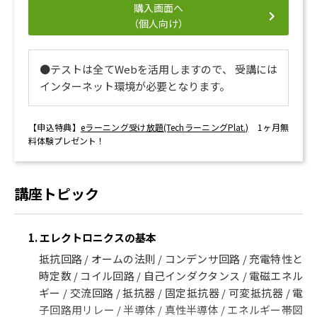
購入画面へ
（個人向け）
●テストは全てWebを活用しますので、 受講には
インターネット環境が必要となります。
【申込特典】
eラーニング受け放題(TechラーニングPlat.)
1ヶ月無
料体験プレゼント！
講座トピック
1. エレクトロニクスの基本
抵抗回路 / オームの法則 / コンデンサ回路 / 充電特性と
時定数 / コイル回路 / 自己インダクタンス / 電磁エネル
ギー / 交流回路 / 抵抗器 / 固定抵抗器 / 可変抵抗器 / 電
子回路用リレー / 半導体 / 真性半導体 / エネルギー帯図