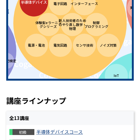
半導体デバイス
電子回路
インターフェース
実験
関連
新人技術者のため
体験型eラーニン
制御
のやり直し数学・
グシリーズ
プログラミング
物理
電源・電池
電気回路
センサ技術
ノイズ対策
理者
商簿記検定
Pyt
IoT
機
EV分野
学分野
EV・電動モビリ
ブロックチェーン
DXリテラシー
講座ラインナップ
EV・電動モビリ
ティ モータ・イ
ティ入門
ンバータ
学・電気化
EV・機械制御の
5G
AI・
全
13
講座
化学プロセス
学
ための電気･電子
回路入門
半導体デバイスコース
初級
無機化学・セラミ
機械分野