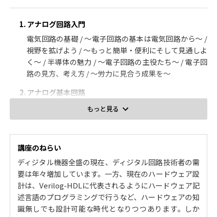
1. アナログ回路入門
電気回路の基礎 / ～電子回路の基本は電気回路から～ /
視野を拡げよう / ～もっと簡単・便利にそして見通しよ
く～ / 半導体の魅力 / ～電子回路の主役たち～ / 電子回
路の見方、考え方 / ～労力に見合う成果を～
2. アナログ基本回路
ダイオード回路 / ～時間波形で考える～ / フィルタ回路
もっと見る
/ ～周波数で考える～ / 信号増幅器 / ～小信号で考える
～ / オペアンプ回路 / ～魔法のICで欲しい機能を容易に
実現～
講座のねらい
3. アナログ回路のセンスを磨く
ディジタル機器全盛の現在、ディジタル回路技術者の需
要は年々増加しています。一方、現在のハードウェア設
直流電源の重要性 / ～安定した直流を得るには？～ / ノ
計は、Verilog-HDLに代表されるようにハードウェア記
イズの発生と対処 / ～ノイズはどこからやってくるの？
述言語のプログラミングで行うなど、ハードウェアの知
～ / A/D変換・D/A変換について / ～アナログとデジタ
識無しでも設計可能な時代となりつつあります。しか
ルの仲をとりもつ～ / 回路の実際 / ～理想と現実のギャ