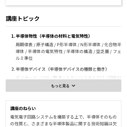
講座トピック
1. 半導体物性（半導体の材料と電気特性）
周期律表 / 原子構造 / P形半導体 / N形半導体 / 化合物半
導体 / 半導体の電気特性 / 半導体の構造 / 空乏層 / フェ
ルミ準位
2. 半導体デバイス（半導体デバイスの種類と働き）
ダイオード / LED / 整流 / トランジスタとFET / 回路計
算 / 半導体集積回路 / 論理素子 / 組み合わせ回路 / メモ
もっと見る
リ / 半導体センサ / ICチップ
3. 半導体集積回路製造プロセス（半導体集積回路ができ
講座のねらい
るまで）
電気電子回路システムを構築する上で、半導体そのもの
前工程と後工程 / ムーアの法則 / CVD法 / PVD法 / RCA
の性質と、さまざまな半導体製品に関する技術知識は欠
洗浄 / ウェーハの汚染 / クリーンルーム、フィルタ / ク