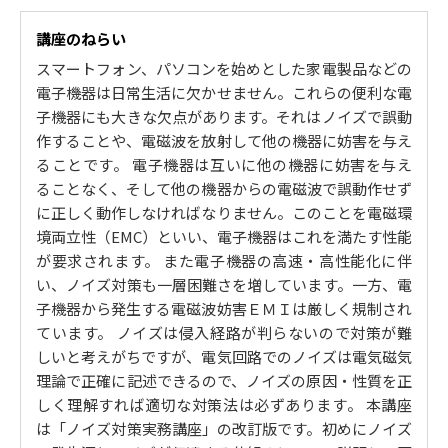
計 / 実装部品の選定と配置／プリント基板のパターン設
計 / 伝送線の種類と対ノイズ性能 / ケーブルアースの取
講座のねらい
り方 / 電源・アース系の設計 / フレームアースと信号ア
スマートフォン、パソコンを始めとした家電製品などの
ース／電源装置の概要 / 筐体機構とノイズ / 電磁シール
電子機器は日常生活に欠かせません。これらの便利な電
ド／プラスチック筐体のシールド／磁気シールド
子機器にも大きな欠点があります。それはノイズで誤動
3. ノイズに強いアナログ回路設計
作することや、電磁波を放射して他の機器に妨害を与え
ることです。 電子機器は互いに他の機器に妨害を与え
電源およびアース系 / 電源と増幅回路による帰還ループ
ることなく、そして他の機器からの電磁波で誤動作せず
／電源アースとの共通インピーダンス / 増幅回路のノイ
に正しく動作しなければなりません。このことを電磁環
ズ対策 / オペアンプの選び方／ノイズに強い増幅器 / ア
境両立性（EMC）といい、電子機器はこれを満たす性能
ナログ・デジタル混在回路のノイズ対策 / Ａ/Ｄ、Ｄ/Ａ
が要求されます。 また電子機器の高速・高性能化に伴
コンバータの補助回路
い、ノイズ対策も一層困難さを増しています。一方、電
4. ノイズに強いディジタル回路設計
子機器から発生する電磁波妨害ＥＭＩは厳しく規制され
ています。 ノイズは侵入経路が判らないので対策が難
ディジタル回路とノイズ対策 / ディジタルＩＣの種類と
しいと考えがちですが、電気回路でのノイズは電気磁気
主な特性／ディジタルＩＣのスパイク電流／出力イン
理論で正確に記述できるので、ノイズの原因・性質を正
ピーダンスとスパイク電流 / ノイズによる誤動作と破壊
しく理解すれば適切な対策法は必ずあります。 本講座
/ ノイズに強いＩＣと弱いＩＣ／ノイズ（サージ）によ
は「ノイズ対策実務講座」の改訂版です。初めにノイズ
るＣＭＯＳのラッチアップ現象 / ドライバ回路とノイズ