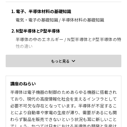
1. 電子、半導体材料の基礎知識
電気・電子の基礎知識 / 半導体材料の基礎知識
2. N型半導体とP型半導体
半導体の中のエネルギー / N型半導体とP型半導体の特
性の違い
3. 半導体の中の電子・正孔の動きとは？①
もっと見る
半導体の中の電子・正孔の移動とは？ / さまざまな条件
下での特性の変化
講座のねらい
4. 半導体の中の電子・正孔の動きとは？②
半導体は電子機器の制御のためあらゆる機器に搭載され
キャリア（電子・正孔）の注入、生成 / PN接合につい
ており、現代の高度情報化社会を支えるインフラとして
て
必要不可欠な存在となっています。半導体が不足するこ
5. 半導体素子ダイオードとは？
とにより自動車や家電の生産が滞り、需要があるにも関
さまざまなダイオードの種類 / ショットキーダイオー
わらず製品を販売できないという状況も耳に新しいこと
ド、ツェナーダイオード、LED、レーザー
でしょう。かつては日本における半導体の開発と生産は