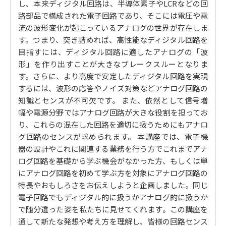
し、本来ディジタル回路は、半導体素子やLCRなどの回
ップを埋めるために～
路部品で構成された電子回路であり、そこには電圧や電
流の波形変化が起こっているアナログの世界が存在しま
す。つまり、突き詰めれば、高性能なディジタル回路を
目指すには、ディジタル回路に適したアナログの「波
形」を作り出すことが大きなブレークスルーとなりま
す。さらに、より高度で安定したディジタル回路を実現
するには、波形の応答やノイズ対策などアナログ回路の
知識とセンスが不可欠です。 また、依然として信号増
幅や電源分野ではアナログ回路が大きな役割を担ってお
り、これらの混在した回路を適切に扱うためにもアナロ
グ回路のセンスが求められます。 本講座では、電子機
器の設計やこれに関連する業務を行う方でこれまでアナ
ログ回路を基礎から学ぶ機会がなかった方、もしくは単
にアナログ回路を初めて学ぶ方を対象にアナログ回路の
特長やおもしろさをお伝えしようと企画しました。同じ
電子回路でもディジタル的に扱うかアナログ的に扱うか
で随分違った姿を私たちに見せてくれます。この講座を
通して新たな発想や考え方を理解し、皆様の回路センス