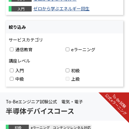
ゼロから学ぶエネルギー回生
入門
絞り込み
サービスカテゴリ
通信教育
eラーニング
講座レベル
入門
初級
中級
上級
公式eラーニング
To-Be試験
To-Beエンジニア試験公式 電気・電子
半導体デバイスコース
初級
eラーニング
コンテンツレンタル対応