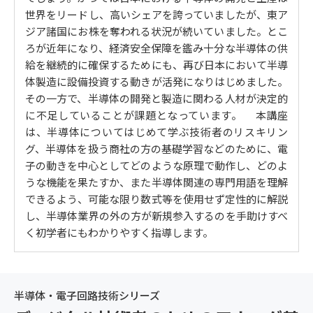
世界をリードし、高いシェアを誇っていましたが、東ア
6. 半導体素子バイポーラトランジスタとは？
ジア諸国にお株を奪われる状況が続いていました。とこ
バイポーラトランジスタの構造と動作原理、特性 / バイ
ろが近年になり、経済安全保障を鑑み十分な半導体の供
ポーラトランジスタを使った回路の応用
給を継続的に確保するためにも、再び日本において半導
体製造に設備投資する動きが活発になりはじめました。
7. 半導体素子ユニポーラトランジスタとは？
その一方で、半導体の開発と製造に関わる人材が決定的
MOS構造とバンド構造とは？ / MOSトランジスタの構
に不足していることが課題となっています。 本講座
造と動作原理、種類と特性
は、半導体についてはじめて学ぶ技術者のリスキリン
グ、半導体を扱う商社の方の基礎学習などのために、電
8. 半導体集積回路の働き
子の動きを中心としてどのような原理で動作し、どのよ
基本論理回路（デジタル回路）は演算する / メモリー集
うな機能を果たすか、また半導体関連の専門用語を理解
積回路は記憶する
できるよう、可能な限り数式等を使用せず定性的に解説
し、半導体業界の外の方が新規参入するのを手助けすべ
く初学者にもわかりやすく指導します。
半導体・電子回路技術シリーズ