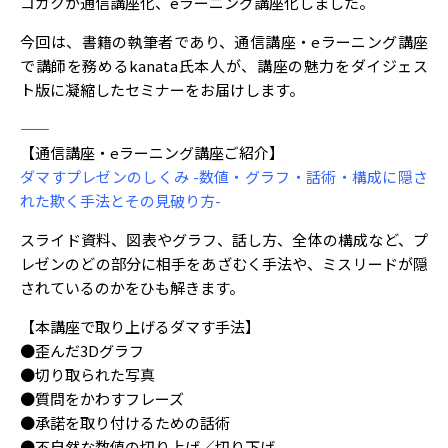
コガクが通信講座化、eラーニング講座化しました。
今回は、書籍の執筆者であり、通信講座・eラーニング講座
で講師を務めるkanata氏本人が、講座の魅力をダイジェス
ト版に凝縮したセミナーをお届けします。
――――――――――――――――――――――――――――――――――――――――――――――――――――――――――――――
【通信講座・eラーニング講座ご紹介】
ダマすプレゼンのしくみ -数値・グラフ・話術・構成に隠さ
れた欺く手法とその見破り方-
スライド資料、図表やグラフ、話し方、全体の構成など、プ
レゼンのどの部分に相手をあざむく手法や、ミスリードが隠
されているのかをひも解きます。
【本講座で取り上げるダマす手法】
●歪んだ3Dグラフ
●切り取られた写真
●質問をかわすフレーズ
●承諾を取り付けるための話術
●不自然な数値の切り上げ／切り下げ