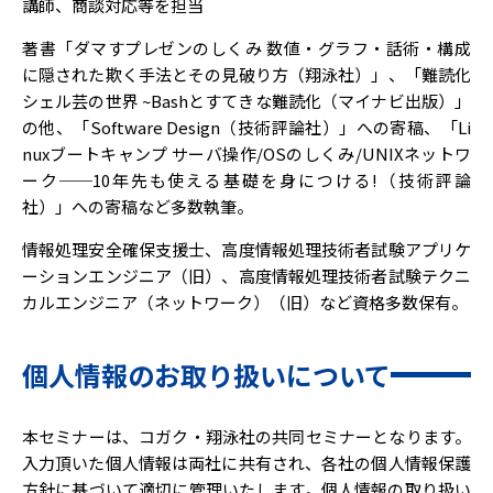
講師、商談対応等を担当
著書「ダマすプレゼンのしくみ 数値・グラフ・話術・構成
に隠された欺く手法とその見破り方（翔泳社）」、「難読化
シェル芸の世界 ~Bashとすてきな難読化（マイナビ出版）」
の他、「Software Design（技術評論社）」への寄稿、「Li
nuxブートキャンプ サーバ操作/OSのしくみ/UNIXネットワ
ーク──10年先も使える基礎を身につける!（技術評論
社）」への寄稿など多数執筆。
情報処理安全確保支援士、高度情報処理技術者試験アプリケ
ーションエンジニア（旧）、高度情報処理技術者試験テクニ
カルエンジニア（ネットワーク）（旧）など資格多数保有。
個人情報のお取り扱いについて
本セミナーは、コガク・翔泳社の共同セミナーとなります。
入力頂いた個人情報は両社に共有され、各社の個人情報保護
方針に基づいて適切に管理いたします。個人情報の取り扱い