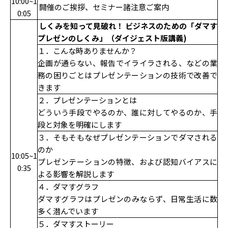
10:00~1
開催のご挨拶、セミナー諸注意ご案内
0:05
しくみを知って見破れ！ ビジネスのための「ダマす
プレゼンのしくみ」（ダイジェスト版講義)
１．こんな時ありませんか？
企画が通らない、報告でイライラされる、などの業
務の困りごとはプレゼンテーションの技術で改善で
きます
２．プレゼンテーションとは
どういう手段でやるのか、誰に対してやるのか、手
段と対象を明確にします
３．そもそもなぜプレゼンテーションでダマされる
のか
10:05~1
プレゼンテーションの特徴、および認知バイアスに
0:35
よる影響を解説します
４．ダマすグラフ
ダマすグラフはプレゼンのみならず、日常生活に数
多く潜んでいます
５．ダマすストーリー