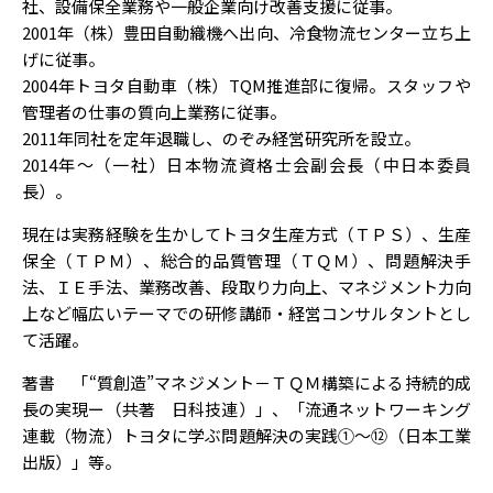
社、設備保全業務や一般企業向け改善支援に従事。
2001年（株）豊田自動織機へ出向、冷食物流センター立ち上
げに従事。
2004年トヨタ自動車（株）TQM推進部に復帰。スタッフや
管理者の仕事の質向上業務に従事。
2011年同社を定年退職し、のぞみ経営研究所を設立。
2014年～（一社）日本物流資格士会副会長（中日本委員
長）。
現在は実務経験を生かしてトヨタ生産方式（ＴＰＳ）、生産
保全（ＴＰＭ）、総合的品質管理（ＴＱＭ）、問題解決手
法、ＩＥ手法、業務改善、段取り力向上、マネジメント力向
上など幅広いテーマでの研修講師・経営コンサルタントとし
て活躍。
著書 「“質創造”マネジメント－ＴＱＭ構築による持続的成
長の実現ー（共著 日科技連）」、「流通ネットワーキング
連載（物流）トヨタに学ぶ問題解決の実践①～⑫（日本工業
出版）」等。