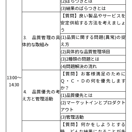
(2)ばらつきとは
(3)結果のばらつきとは
【質問】良い製品やサービスを
安定供給する方法を考えましょ
う
(1)品質に関する問題(異常)の捉
3. 品質管理の具
え方
体的な取組み
(2)具体的な品質管理項目
(3)2種類の問題とは
(4)問題解決の流れ
【質問】お客様満足のために
13:00～
Ｑ・Ｃ・Ｄの何を優先します
14:30
か？
4. 品質優先の考
(1)品質優先とは
え方と管理活動
(2)マーケットインとプロダクト
アウト
(3)管理活動
【質問】何かをしようとする
時、どんな結果になることが多