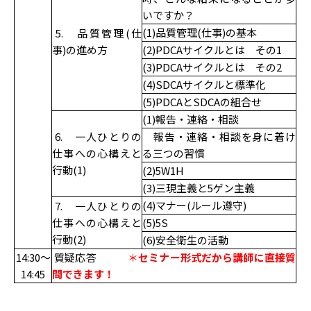
いですか？
(1)品質管理(仕事)の基本
5. 品質管理(仕
事)の進め方
(2)PDCAサイクルとは その1
(3)PDCAサイクルとは その2
(4)SDCAサイクルと標準化
(5)PDCAとSDCAの組合せ
(1)報告・連絡・相談
6. 一人ひとりの
報告・連絡・相談を身に着け
仕事への心構えと
る三つの習慣
行動(1)
(2)5W1H
(3)三現主義と5ゲン主義
(4)マナー(ルール遵守)
7. 一人ひとりの
仕事への心構えと
(5)5S
行動(2)
(6)安全衛生の活動
14:30～
質疑応答
＊
セミナー形式だから講師に直接質
14:45
問できます！