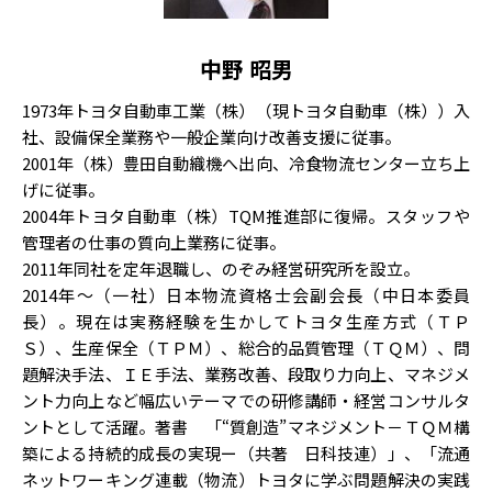
中野 昭男
1973年トヨタ自動車工業（株）（現トヨタ自動車（株））入
社、設備保全業務や一般企業向け改善支援に従事。
2001年（株）豊田自動織機へ出向、冷食物流センター立ち上
げに従事。
2004年トヨタ自動車（株）TQM推進部に復帰。スタッフや
管理者の仕事の質向上業務に従事。
2011年同社を定年退職し、のぞみ経営研究所を設立。
2014年～（一社）日本物流資格士会副会長（中日本委員
長）。現在は実務経験を生かしてトヨタ生産方式（ＴＰ
Ｓ）、生産保全（ＴＰＭ）、総合的品質管理（ＴＱＭ）、問
題解決手法、ＩＥ手法、業務改善、段取り力向上、マネジメ
ント力向上など幅広いテーマでの研修講師・経営コンサルタ
ントとして活躍。著書 「“質創造”マネジメント－ＴＱＭ構
築による持続的成長の実現ー（共著 日科技連）」、「流通
ネットワーキング連載（物流）トヨタに学ぶ問題解決の実践