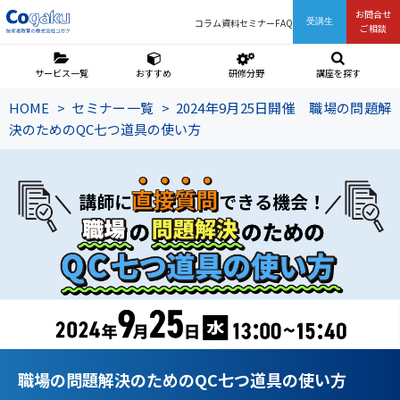
お問合せ
コラム
資料
セミナー
FAQ
受講生
ご相談
サービス一覧
おすすめ
研修分野
講座を探す
HOME
セミナー一覧
2024年9月25日開催 職場の問題解
決のためのQC七つ道具の使い方
職場の問題解決のためのQC七つ道具の使い方