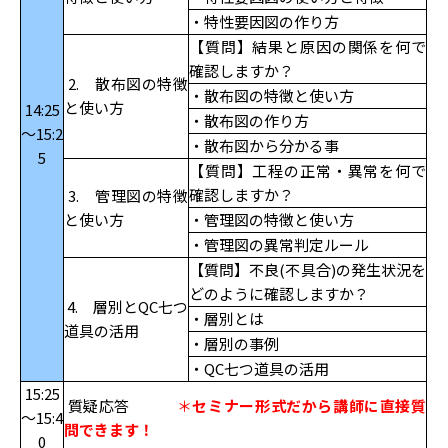
・特性要因図の作り方
【質問】結果と原因の関係を何で
確認しますか？
2. 散布図の特徴
・散布図の特徴と使い方
と使い方
14:25
・散布図の作り方
～15:2
・散布図から分かる事
5
【質問】工程の正常・異常を何で
確認しますか？
3. 管理図の特徴
と使い方
・管理図の特徴と使い方
・管理図の異常判定ルール
【質問】不良(不具合)の発生状況を
どのように確認しますか？
4. 層別とQC七つ
・層別とは
道具の活用
・層別の事例
・QC七つ道具の活用
15:25
質疑応答
＊
セミナー形式だから講師に直接質
～15:4
問できます！
0