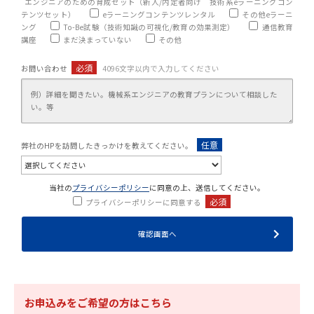
エンジニアのための育成セット（新人/内定者向け 技術系eラーニングコン
テンツセット）
eラーニングコンテンツレンタル
その他eラーニ
ング
To-Be試験（技術知識の可視化/教育の効果測定）
通信教育
講座
まだ決まっていない
その他
必須
お問い合わせ
4096文字以内で入力してください
任意
弊社のHPを訪問したきっかけを教えてください。
当社の
プライバシーポリシー
に同意の上、送信してください。
必須
プライバシーポリシーに同意する
お申込みをご希望の方はこちら