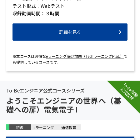
テスト形式：Webテスト
収録動画時間：３時間
詳細を見る
※本コースはお得な
eラーニング受け放題（TechラーニングPlat.）
で
も提供しているコースです。
To-Be試験
公式教材
To-Beエンジニア公式コースシリーズ
ようこそエンジニアの世界へ（基
礎への扉）電気電子 I
初級
eラーニング
通信教育