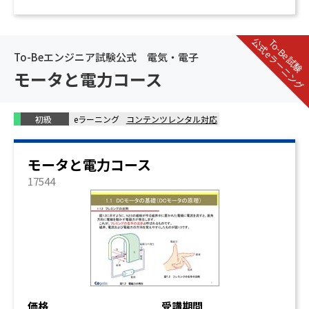
公式eラーニング
To-Be試験
To-Beエンジニア試験公式 電気・電子
モータと電力コース
初級
eラーニング
コンテンツレンタル対応
モータと電力コース
17544
価格
受講期間