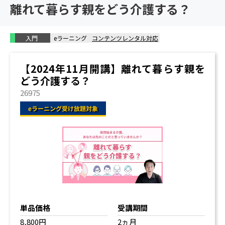
離れて暮らす親をどう介護する？
割り切った介護
IoTが得意
孤独に介護し、丸抱えする
入門
eラーニング
コンテンツレンタル対応
家事が苦手で苦戦する
弱みを見せない
【2024年11月開講】離れて暮らす親を
男性介護者として困ったこと
どう介護する？
男女介護を4タイプに分ける
26975
6. 無理せず出来る介護の知恵シリーズ 総まとめ
ケース① 企業の社員研修
ケース② 自治体や地域包括支援センター
ケース③ 男女共同参画センター
ケース④ 講演依頼の多い組み合わせは？
単品価格
受講期間
8,800円
2ヵ月