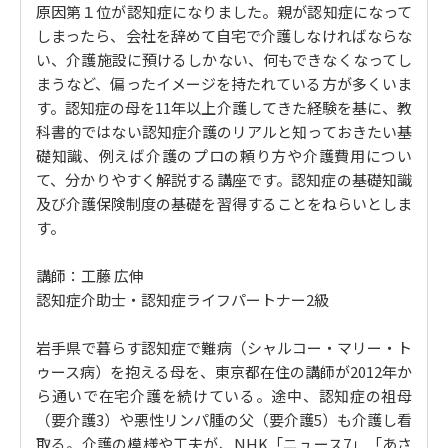
原因第１位が認知症になりました。親が認知症になって
症の検査は何をする？
離れて暮らす親を扶養にして医療費を節約する 【扶養
しまったら、会社を辞めて自宅で介護しなければならな
控除】
5. 介護保険サービスの基礎
い、介護施設に預けるしかない、何もできなくなってし
どんなものが「医療費控除」になるのか？ 【医療費控
地域包括支援センターとは？ / 要介護認定を受ける / 要
まうなど、偏ったイメージを持たれている方が多くいま
除】
介護度と主な介護保険サービス / ケアプランとは？
す。認知症の母を11年以上介護してきた経験を基に、教
認知症になったら障害者手帳を取得すべき？ 【精神障
科書的ではない認知症介護のリアルと知っておきたい基
害者保健福祉手帳・身体障害者手帳】
6. 認知症介護８つの悩み
礎知識、例えば介護のプロの頼り方や介護費用につい
親がお金の管理ができなくなったら 【日常生活自立支
キーパーソンの決め方 / 他人を家に入れたくない / 同じ
て、分かりやすく解説する講座です。認知症の基礎知識
援事業】
ことを何度も言う / 泥棒扱いされる / 火事の心配は？
及び介護保険制度の基礎を習得することをねらいとしま
親の銀行口座からお金が下ろせなくなる前に考えるこ
す。
と 【成年後見制度・家族信託】
7. 在宅介護か施設介護か
認知症の親が損害を負わせたら 【認知症保険】
在宅介護・施設介護にかかる費用 / 在宅介護の限界を感
講師：工藤 広伸
離れて暮らす親がひっかかる消費者被害 【訪問販売・
じるとき / 在宅施設の費用の目安 / 良い介護施設の見つ
認知症介助士・認知症ライフパートナー2級
電話勧誘販売】
け方
介護にかかる交通費を節約するために 【割引運賃】
岩手県で暮らす認知症で難病（シャルコー・マリー・ト
介護で会社を辞めてしまった後の手当 【失業手当】
8. 認知症介護とお金
ゥース病）を抱える母を、東京都在住の講師が2012年か
7年の間に起きた認知症介護のトラブル
親が認知症になったら銀行口座は凍結される？ / 成年後
ら通いで在宅介護を続けている。途中、認知症の祖母
見制度とは？
5. 離れた親を見守る「認知症介護」ツール
（要介護3）や悪性リンパ腫の父（要介護5）も介護し看
介護が始まったら親の家にインターネット回線を引く
取る。介護の模様や工夫が、NHK「ニュース7」「あさ