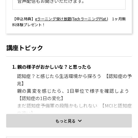
音声配信もお聞きいただけます。
【申込特典】
eラーニング受け放題(TechラーニングPlat.)
1ヶ月無
料体験プレゼント！
講座トピック
1. 親の様子がおかしいな？と思ったら
認知症？と感じたら生活環境から探ろう 【認知症の予
兆】
親の異変を感じたら、1日単位で様子を確認しよう
【認知症の1日の変化】
まだ認知症予備軍の段階かもしれない 【MCIと認知症
の違い】
認知症の種類を理解し、混合型にも注意しよう 【認知
もっと見る
症の種類】
認知症の代表的な症状と家族が困ること 【認知症の症