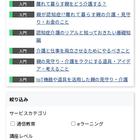
離れて暮らす親をどう介護する？
入門
機械工
設計品質
親が認知症!?離れて暮らす親の介護・見守
（４
入門
り・お金のこと
制御技術（油圧
認知症介護のリアルと知っておきたい基礎知
入門
空圧・電気）
識
介護と仕事を両立させるためにやるべきこと
入門
親の見守り・介護をラクにする道具・アイデ
入門
ア・考えること
IoT機器や道具を活用した親の見守り・介護
入門
絞り込み
サービスカテゴリ
通信教育
eラーニング
講座レベル