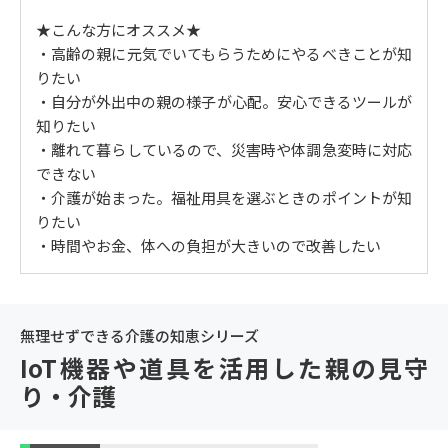
15｜親に長く使ってもらえるのはガスかIHか 【火の心
★こんな方にオススメ★
配】
・高齢の親に元気でいてもらうためにやるべきことが知
16｜高齢の親でも使いやすい台所家電とは？ 【台所に
りたい
隠れているトラブル】
・自分が外出中の親の様子が心配。安心できるツールが
17｜将来の介護を見据えた洗濯機選びとは？ 【介護中
知りたい
の洗濯の特徴】
・離れて暮らしているので、災害時や体調急変時に対応
18｜高齢の親はトイレにどんな不自由さを感じている
できない
か 【排泄の失敗】
・介護が始まった。福祉用具を選ぶときのポイントが知
19｜元気な親ほど気を付けたい入浴習慣 【お風呂で多
りたい
い事故】
・時間やお金、体への負担が大きいので改善したい
20｜オール電化が進む親の家で心配な停電 【古い家の
停電対策】
21｜親の家の火事が心配。どんな対策が必要？ 【高齢
者の火災対策】
無理せずできる介護の知恵シリーズ
22｜空き巣や訪問販売から親を守る道具 【侵入犯罪の
IoT機器や道具を活用した親の見守
手口】
り・介護
23｜介護前～初期はインターネットをお試しで導入す
る 【ネットの必要性】
24｜親のプライバシーに配慮した見守りとは？ 【見守