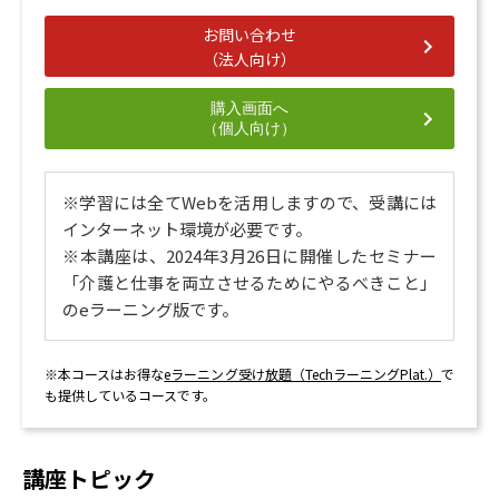
離れた親のお墓参りはどうする？ 【墓参り代行・墓じ
お問い合わせ
まい】
（法人向け）
愛する人を失った悲しみとどう向き合うか
7. 必要なときに確認したい便利な資料
購入画面へ
（個人向け）
離れて暮らす親の認知症介護に便利な情報 一 覧
認知症介護者が知りたい情報3ステップ
離れて暮らす親の認知症介護 10の心得
※学習には全てWebを活用しますので、
受講には
インターネット環境が必要です。
※本講座は、2024年3月26日に開催したセミナー
「介護と仕事を両立させるためにやるべきこと」
のeラーニング版です。
※本コースはお得な
eラーニング受け放題（TechラーニングPlat.）
で
も提供しているコースです。
講座トピック