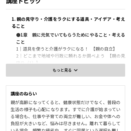
講座トピック
1. 親の見守り・介護をラクにする道具・アイデア・考え
ること
●1章 親に元気でいてもらうためにやること・考える
こと
1｜道具を使うと介護がラクになる！ 【親の自立】
2｜どこまで地域や行政に頼れるか調べよう 【親の見
守り（1）】
3｜より確実な有料見守りサービスを利用する 【親の
もっと見る
見守り（2）】
4｜介護のプロに頼れる時間は、一週間のうち15%
【見守りの時間】
講座のねらい
5｜介護で使える道具の種類とは？ 【本書に登場する
親が高齢になってくると、健康状態だけでなく、普段の
道具】
生活の様子も心配になります。すでに介護が始まってい
6｜将来の介護職員不足に向けて今考えること 【介護
る場合も、仕事や子育ての両立が難しい、お金や体への
家族の未来】
負担が大きいなど、悩みは尽きません。離れて暮らして
7｜目覚ましい道具の進化が介護を救う 【介護に役立
いる場合、頻繁な帰省や、すぐに同居という選択も難し