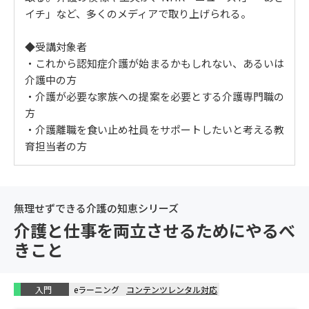
【介護のインフラ作り】
イチ」など、多くのメディアで取り上げられる。
見守りカメラを設置して親に会えない不安を解消する
【見守りカメラ】
◆受講対象者
親の家の家電を遠隔で操作する 【スマートリモコン】
・これから認知症介護が始まるかもしれない、あるいは
親がなくしがちな家の鍵も遠隔で操作できる 【スマー
介護中の方
トロック】
・介護が必要な家族への提案を必要とする介護専門職の
予定を自動で親に知らせる 【スマートスピーカー・ス
方
マートディスプレイ】
・介護離職を食い止め社員をサポートしたいと考える教
怪しげな訪問販売や電話勧誘を撃退する方法 【インタ
育担当者の方
ーホン・固定電話の機能】
離れて暮らす親宛てに届く郵便物を管理するには？
【口座振替・郵便物の転送】
無理せずできる介護の知恵シリーズ
ひとり歩き（徘徊）にGPS機器は有効か？ 【GPS機器
介護と仕事を両立させるためにやるべ
の携帯】
きこと
ひとり歩き（徘徊）を防止するための鍵の工夫 【補助
錠の活用】
交通事故より多い家での転倒事故を防ぐ 【転倒防止グ
入門
eラーニング
コンテンツレンタル対応
ッズ】