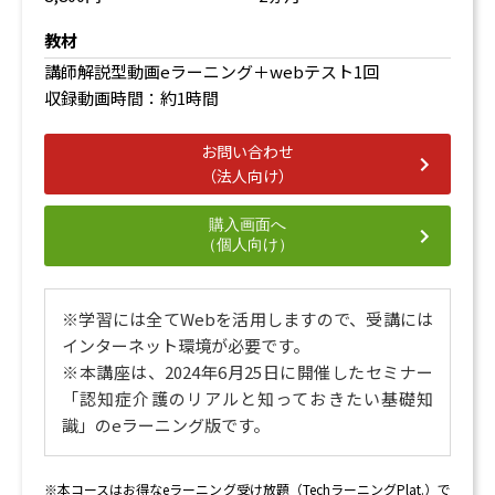
考え方】
どの施設を選べばいいのか？ 【施設サービス】
教材
認知症の介護仲間や地域の情報を見つけられる場所
講師解説型動画eラーニング＋webテスト1回
【認知症カフェ】
収録動画時間：約1時間
介護保険だけじゃない！民間見守りサービスのいろい
ろ 【見守りサービス】
お問い合わせ
もしものときの緊急サービスのいろいろ 【高齢者緊急
（法人向け）
通報システム】
離れて暮らすからこそ気をつけるべき親のひとり歩き
購入画面へ
（徘徊）
（個人向け）
3. 離れて暮らす親と気持ちよく過ごすための心得
※学習には全てWebを活用しますので、
受講には
離れて介護することのメリット・デメリット 【別居介
インターネット環境が必要です。
護】
※本講座は、2024年6月25日に開催したセミナー
離れて暮らす親の家の火事が心配 【防火対策】
「認知症介護のリアルと知っておきたい基礎知
認知症の親を自然災害からどう守るか 【防災対策】
識」のeラーニング版です。
ゴミ屋敷化する前に、親の家を片づける 【親家片】
正月やお盆を避けて介護する3つの理由 【ハイシーズ
ンの介護のデメリット】
※本コースはお得な
eラーニング受け放題（TechラーニングPlat.）
で