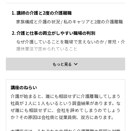
1. 講師の介護と2度の介護離職
家族構成と介護の状況 / 私のキャリアと2度の介護離職
2. 介護と仕事の両立がしやすい職場の判別
なぜ介護していることを職場で言えないのか / 育児・介
護休業法で定められていること
3. 育児・介護休業法で定められている介護の休み
もっと見る
介護休業制度の概要 / 介護休業と介護休暇の違い
4. 介護離職 3つの課題（会社側）
講座のねらい
介護離職した人に聞いた会社の問題点 / どんな取り組み
介護が始まると、誰にも相談せずに介護離職してしまう
があれば仕事を続けられたか？ / 介護が始まると、すぐ
社員が 2 人に 1 人もいるという調査結果があります。な
離職する
ぜ誰にも相談せずに、会社を辞めてしまうのでしょう
5. 介護離職 7つの解決策（会社側）
か？その原因は会社側と従業員側、双方にあります。
介護支援制度の周知 / 介護相談窓口を設置する / 職場の
雰囲気作りで大切なこと