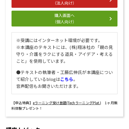
（法人向け）
購入画面へ
（個人向け）
※
受講にはインターネット環境が必要です。
※本講座のテキストには、(株)翔泳社の「親の見
守り・介護をラクにする道具・アイデア・考える
こと」を使用しています。
●テキストの執筆者・工藤広伸氏が本講座につい
て紹介しているblogは
こちら
。
音声配信もお聞きいただけます。
【申込特典】
eラーニング受け放題(TechラーニングPlat.)
1ヶ月無
料体験プレゼント！