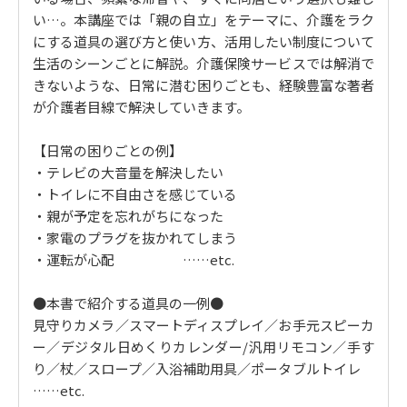
つ道具】
い…。本講座では「親の自立」をテーマに、介護をラク
8｜道具を使って介護の頻度も交通費も節約する 【介
にする道具の選び方と使い方、活用したい制度について
護にかかるお金】
生活のシーンごとに解説。介護保険サービスでは解消で
9｜介護が始まるきっかけの4位は転倒・骨折 【転倒の
きないような、日常に潜む困りごとも、経験豊富な著者
リスク】
が介護者目線で解決していきます。
10｜バリアフリーを先取りしすぎると筋力が低下する
【過剰なリフォーム】
【日常の困りごとの例】
Column｜枯れた技術の水平思考
・テレビの大音量を解決したい
・トイレに不自由さを感じている
●2章 親の変化を感じたらすぐに準備すること【介護
・親が予定を忘れがちになった
前～初期】
・家電のプラグを抜かれてしまう
11｜高齢者のテレビの大音量を解決する道具 【難聴と
・運転が心配 ……etc.
スピーカー】
12｜エアコンを設置していても熱中症になることがあ
●本書で紹介する道具の一例●
る 【熱中症対策】
見守りカメラ／スマートディスプレイ／お手元スピーカ
13｜操作が複雑なリモコンはシンプルなものに替える
ー／デジタル日めくりカレンダー/汎用リモコン／手す
【リモコンのトラブル】
り／杖／スロープ／入浴補助用具／ポータブルトイレ
14｜親が道具を使いこなせないのは色が理由かも？
……etc.
【視力と色覚の老化】