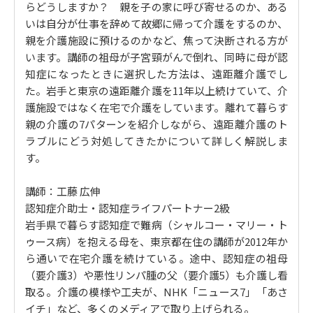
らどうしますか？ 親を子の家に呼び寄せるのか、ある
離れて暮らす親を人が見守る
いは自分が仕事を辞めて故郷に帰って介護をするのか、
離れて暮らす親をサービスが見守る
親を介護施設に預けるのかなど、焦って決断される方が
離れて暮らす親をIoTで見守る
います。講師の祖母が子宮頸がんで倒れ、同時に母が認
4. 離れて暮らす親の介護 7つのパターン
知症になったときに選択した方法は、遠距離介護でし
た。岩手と東京の遠距離介護を11年以上続けていて、介
親の家に子が通う
護施設ではなく在宅で介護をしています。離れて暮らす
親の家に子がUターンする
親の介護の7パターンを紹介しながら、遠距離介護のト
親の家の近くの施設に預ける
ラブルにどう対処してきたかについて詳しく解説しま
子の家に親を呼び寄せる
す。
子の家の近くに親を住まわせる
子の家の近くの介護施設に親を預ける
講師：工藤 広伸
Uターンや呼び寄せをしなかった理由
認知症介助士・認知症ライフパートナー2級
5. 離れて暮らす親の介護と介護保険サービス
岩手県で暮らす認知症で難病（シャルコー・マリー・ト
地域包括支援センターとは？
ゥース病）を抱える母を、東京都在住の講師が2012年か
要介護認定
ら通いで在宅介護を続けている。途中、認知症の祖母
離れて暮らす親と介護保険サービス
（要介護3）や悪性リンパ腫の父（要介護5）も介護し看
離れて暮らす親の介護に介護保険は欠かせない
取る。介護の模様や工夫が、NHK「ニュース7」「あさ
イチ」など、多くのメディアで取り上げられる。