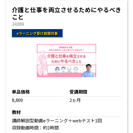
貼り紙を使って親の自立を促す 【貼り紙の活用】
親の実家にある古すぎる家電に注意 【家電の経年劣
介護と仕事を両立させるためにやるべき
化】
こと
離れて暮らす親の食事のサポート 【宅配弁当・栄養補
24389
助食品】
最新家電への苦手意識を克服した先にあるもの
6. 亡くなる前と後にやるべきこと
親の人生最終段階の話し合い 【人生会議】
自分で判断できなくなる前に親の意思を知る 【エンデ
ィングノート】
通常時とは違う看取り直前の介護 【家族の心がまえ】
最期はどこで看取るのか 【看取りの場所】
単品価格
受講期間
人生の最期を迎えるまでのステップを知っておく 【死
までのプロセス】
8,800
2ヵ月
親の地元の葬儀社を見つけておく 【葬儀社探し】
教材
亡くなったあとの手続きを効率よく進めるために 【死
講師解説型動画eラーニング＋webテスト1回
亡後の手続き】
収録動画時間：約1時間
亡くなった親の家をどう処分するか 【空き家の管理】