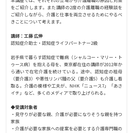
本講座では、それぞれの立場から介護離職の原因と対策
をご紹介します。また講師の2度の介護離職の経験談を
6. 介護離職 3つの課題（従業員側）
ご紹介しながら、介護と仕事を両立させるためにやるべ
誰にも相談せずに介護離職する / 会社の発信が自分事で
きことについて考えます。
はない
講師：工藤 広伸
7. 介護離職 10の解決策（従業員側）
認知症介助士・認知症ライフパートナー2級
介護アンテナを立てる / 介護休業の意味を正しく理解す
る / プロジェクトMgrになる
岩手県で暮らす認知症で難病（シャルコー・マリー・ト
ゥース病）を抱える母を、東京都在住の講師が2012年か
8. 介護の知恵シリーズを活用しよう！
ら通いで在宅介護を続けている。途中、認知症の祖母
管理職も人事も困っている / 介護のeラーニングを全社
（要介護3）や悪性リンパ腫の父（要介護5）も介護し看
で実施している会社もある
取る。介護の模様や工夫が、NHK「ニュース7」「あさ
イチ」など、多くのメディアで取り上げられる。
◆受講対象者
・見守りが必要な親、介護が必要になりそうな親を持つ
家族
・介護が必要な家族への提案を必要とする介護専門職の