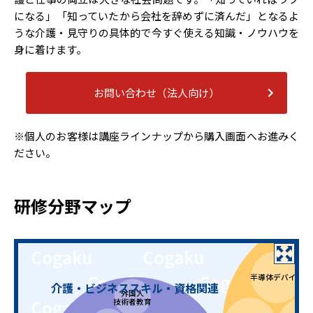
になる」「知っていたから会社を辞めずに済んだ」となるよ
うな介護・見守りの具体的で今すぐ使える知識・ノウハウを
身に着けます。
お問い合わせ（法人向け）
※個人のお客様は講座ラインナップから購入画面へお進みく
ださい。
研修分野マップ
半導体デバイス
介護・ビジネススキル・資格関連
外国人
技術者教育