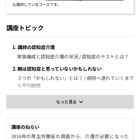
季節別 離れて暮らす親の介護の注意点 【春夏秋冬の介
も提供しているコースです。
護】
自分の生活環境も大切にする 【介護のルーティーン
化】
講座トピック
認知症の親を呼び寄せる？それとも故郷へUターン？
【同居介護・遠距離介護】
1. 講師の認知症介護
離れて暮らす親への罪悪感はどう解消する？ 【介護者
の無力感】
家族構成と認知症介護の状況 / 認知症のテストとは？
世代によって認知症のとらえ方は違う
2. 親は認知症と思っていないかもしれない
嫁や娘が介護する時代ではなくなった
３つの「かもしれない」とは？ / 病院へ連れていくまで
4. 離れて暮らす親の介護の「お金」のこと
の平均期間
親の収入と支出、財産を把握する 【介護費用のシミュ
3. MCI（軽度認知障害）とは？
レーション】
もっと見る
親の病院代を抑える工夫 【高額療養費制度】
認知症とMCIの違い / MCIと認知症のサインの例 / MCI
介護保険サービスの支給限度額について知る 【介護保
の見つけ方
険サービス費】
講座のねらい
4. 認知症とは？
介護保険サービスの費用を抑える工夫 【高額介護サー
2016年の厚生労働省の調査から、介護が必要になった
4大認知症と主な症状 / どの病院へ連れていく？ / 認知
ビス費】