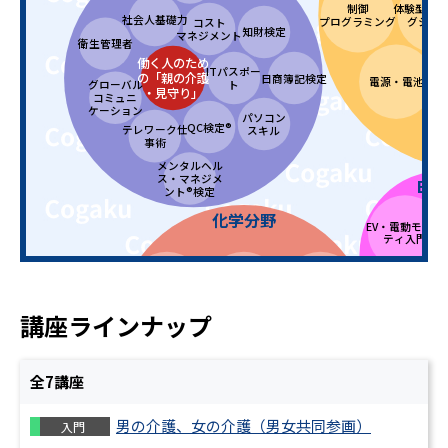
制御
体験型eラ
社会人基礎力
プログラミング
グシリ
コスト
知財検定
マネジメント
衛生管理者
働く人のため
ITパスポー
の「親の介護
日商簿記検定
電源・電池
ト
グローバル
・見守り」
コミュニ
ケーション
パソコン
QC検定®
テレワーク仕
スキル
事術
電
メンタルヘル
ス・マネジメ
EV
ント®検定
化学分野
EV・電動モビリ
ティ入門
分析化学・環境化
物理化学・電気化
EV・機
化学プロセス
学
学
ための電
回路
講座ラインナップ
無機化学・セラミ
化学の基礎
ックス
全
7
講座
有機化学・高分子
機械要素
男の介護、女の介護（男女共同参画）
入門
化学