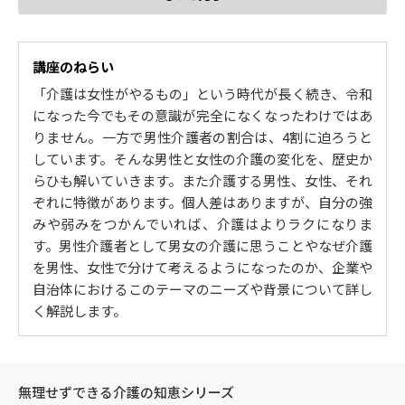
男女共同参画とは？
企業における男女介護のニーズ
講座のねらい
3. 男の介護、女の介護の歴史（江戸時代～）
「介護は女性がやるもの」という時代が長く続き、令和
江戸時代の介護の特徴
になった今でもその意識が完全になくなったわけではあ
明治・大正時代の介護の特徴
りません。一方で男性介護者の割合は、4割に迫ろうと
昭和の介護の特徴
しています。そんな男性と女性の介護の変化を、歴史か
平成・令和の介護の特徴
らひも解いていきます。また介護する男性、女性、それ
男女の平均寿命、健康寿命
ぞれに特徴があります。個人差はありますが、自分の強
男女の介護者の比率の推移
みや弱みをつかんでいれば、介護はよりラクになりま
ダブルケアとは？
す。男性介護者として男女の介護に思うことやなぜ介護
4. 女の介護 4つの強み弱み
を男性、女性で分けて考えるようになったのか、企業や
自治体におけるこのテーマのニーズや背景について詳し
介護仲間ができやすい
く解説します。
苦手とする家事が少ない
周囲を気にする
女性特有の圧力
5. 男の介護 5つの強み弱み
無理せずできる介護の知恵シリーズ