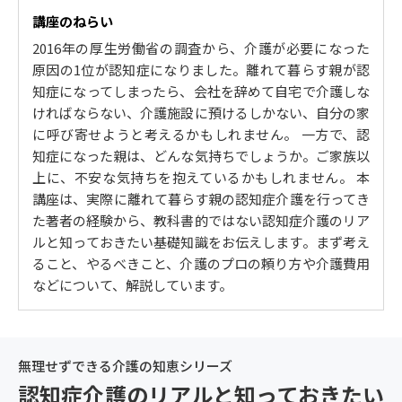
状】
講座のねらい
家族が必ずたどる認知症介護4つの心理的ステップ
2016年の厚生労働省の調査から、介護が必要になった
【介護者の心情】
原因の1位が認知症になりました。離れて暮らす親が認
ネガティブな認知症の情報につぶされないために 【当
知症になってしまったら、会社を辞めて自宅で介護しな
事者の心情】
ければならない、介護施設に預けるしかない、自分の家
親自身が介護している場合、子は何をすべきか？ 【老
に呼び寄せようと考えるかもしれません。 一方で、認
老介護・認認介護】
知症になった親は、どんな気持ちでしょうか。ご家族以
いざというときに頼れる人をリストアップしよう 【連
上に、不安な気持ちを抱えているかもしれません。 本
絡網の作成】
講座は、実際に離れて暮らす親の認知症介護を行ってき
介護で会社を休むための休暇とその使い方 【介護休業
た著者の経験から、教科書的ではない認知症介護のリア
制度】
ルと知っておきたい基礎知識をお伝えします。まず考え
もの忘れ外来を調べておこう 【病院探し】
ること、やるべきこと、介護のプロの頼り方や介護費用
いやがる親を病院へ連れて行くには？ 【受診拒否】
などについて、解説しています。
認知症を予防するためには？
町内会や民生委員など地域の目で親を見守る
2. 介護の始まり、まず知っておきたいこと
無理せずできる介護の知恵シリーズ
親の住む地域の介護の窓口を把握する 【地域包括支援
認知症介護のリアルと知っておきたい
センター】