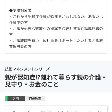
6. 介護のプロでも解決できない 5つの問題
親家片（おやかた）
◆受講対象者
交通費がかかり過ぎる
・これから認知症介護が始まるかもしれない、あるいは
家電のトラブル
介護中の方
郵便物の問題
・介護が必要な家族への提案を必要とする介護専門職の
介護と仕事の両立は？
方
・介護離職を食い止め社員をサポートしたいと考える教
7. 遠距離介護のトラブル事例
育担当者の方
新型コロナウイルスに感染した
転倒・骨折した
牛乳の定期契約をしてしまった
冷蔵庫の脱臭剤を食べてしまった
技術マネジメントシリーズ
親が認知症!?離れて暮らす親の介護・
8. 離れて暮らす親の介護 3つのメリット
見守り・お金のこと
認知症の症状が落ち着く
介護保険上のメリットがある
ひとりで介護を丸抱えしない
入門
通信教育
離れて暮らす親の介護をうまくやるコツ