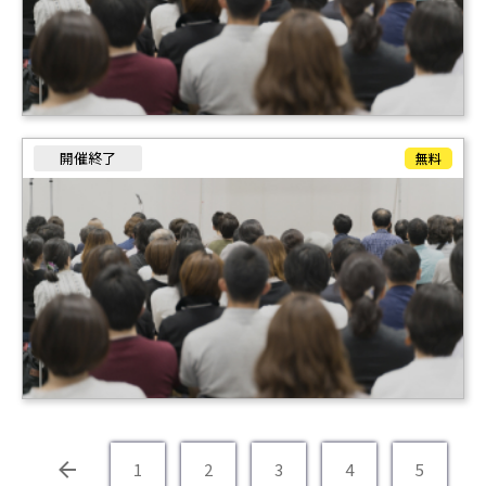
開催終了
無料
1
2
3
4
5