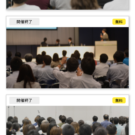
開催終了
無料
開催終了
無料