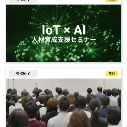
開催終了
無料