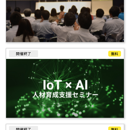
開催終了
無料
開催終了
無料