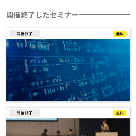
開催終了したセミナー
開催終了
無料
開催終了
無料