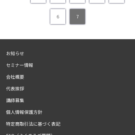
6
7
お知らせ
セミナー情報
会社概要
代表挨拶
講師募集
個人情報保護方針
特定商取引法に基づく表記