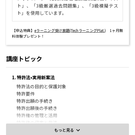
ト」、「3級厳選過去問題集」、「3級模擬テス
9. 種苗法
ト」を使用しています。
種苗法
【申込特典】
eラーニング受け放題(TechラーニングPlat.)
1ヶ月無
10. 関税法
料体験プレゼント！
関税法
講座トピック
1. 特許法•実用新案法
特許法の目的と保護対象
特許要件
特許出願の手続き
特許出願後の手続き
特許権の管理と活用
特許権の侵害と救済
実用新案法
もっと見る