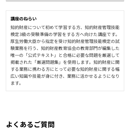
2. 意匠法
意匠法の保護対象と登録要件
講座のねらい
意匠登録を受けるための手続き
知的財産について初めて学習する方、知的財産管理技能
意匠権の管理と活用
検定3級の受験準備の学習をする方へ向けた講座です。
意匠権の侵害と救済
厚生労働大臣から指定を受け知的財産管理技能検定の試
3. 商標法
験業務を行う、知的財産教育協会の教育部門が編集した
唯一の「公式テキスト」と合格に必要な問題を厳選して
商標法の保護対象と登録要件
掲載された「厳選問題集」を使用します。知的財産に関
商標登録を受けるための手続き
する業務に携わる方にとって必要な知的財産に関する幅
商標権の管理と活用
広い知識や技能が身に付き、業務に活かせるようになり
商標権の侵害と救済
ます。
4. 条約
パリ条約
特許協力条約(PCT)
その他の条約
よくあるご質問
5. 著作権法