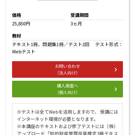
著作権法の目的と著作物[2]
著作者
価格
受講期間
著作者人格権
25,850円
3ヵ月
著作（財産）権
著作権の変動
教材
著作権の制限
テキスト1冊、問題集1冊／テスト2回 テスト形式：
著作隣接権
Webテスト
著作権の侵害と救済
お問い合わせ
6. 不正競争防止法
（法人向け）
不正競争防止法[1]
不正競争防止法[2]
購入画面へ
（個人向け）
7. 民法
民法[1]
※テストは全てWebを活用しますので、 受講には
民法[2]
インターネット環境が必要となります。
8. 独占禁止法
※本講座のテキストおよび修了テストには（株）
アップロード「知的財産管理技能検定3級テキス
独占禁止法