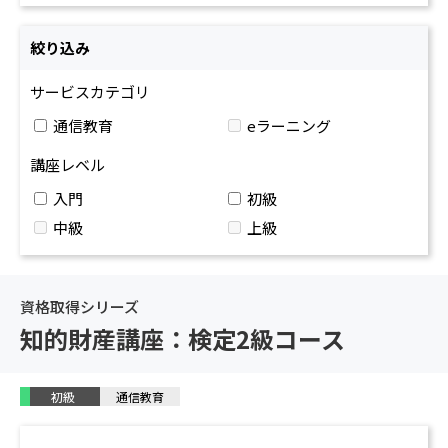
機械
設計品質
（
絞り込み
制御技術（油
空圧・電気
サービスカテゴリ
通信教育
eラーニング
講座レベル
入門
初級
中級
上級
資格取得シリーズ
知的財産講座：検定2級コース
初級
通信教育