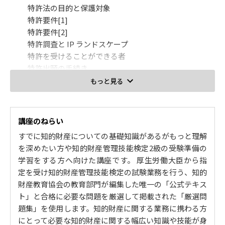
特許法の目的と保護対象
特許要件[1]
特許要件[2]
特許調査と IP ランドスケープ
特許を受けることができる者
特許出願の手続き
特許出願後の手続き[1]
もっと見る
特許出願後の手続き[2]
特許査定と拒絶査定
特許権の管理と活用[1]
講座のねらい
特許権の管理と活用[2]
すでに知的財産についての基礎知識があるがもっと理解
特許権の管理と活用[3]
を深めたい方や知的財産管理技能検定2級の受験準備の
特許権の侵害と救済[1]
学習をする方へ向けた講座です。 厚生労働大臣から指
特許権の侵害と救済[2]
定を受け知的財産管理技能検定の試験業務を行う、知的
実用新案法
財産教育協会の教育部門が編集した唯一の「公式テキス
ト」と合格に必要な問題を厳選して掲載された「厳選問
2. 意匠法
題集」を使用します。知的財産に関する業務に携わる方
意匠法の保護対象と登録要件[1]
にとって必要な知的財産に関する幅広い知識や技能が身
意匠法の保護対象と登録要件[2]