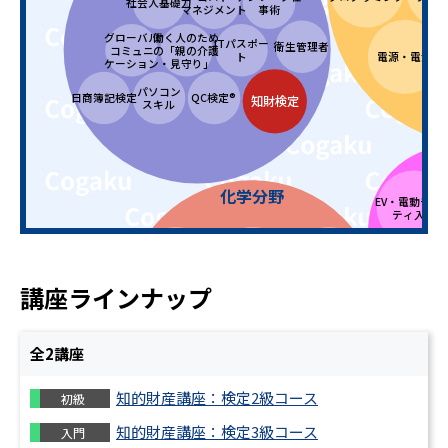
社会人基礎力
マネジメント
事術
グローバル
働く人のため
ITパスポー
衛生管理者
コミュニ
の「親の介護
ト
電源・電池
ケーション
・見守り」
パソコン
日商簿記検定
QC検定®
知財検定
スキル
E
化学分野
EV・電動モビ
ティ入門
分析化学・環境化
物理化学・電気化
EV・
化学プロセス
学
学
ための
回
講座ラインナップ
無機化学・セラミ
化学の基礎
ックス
全
2
講座
有機化学・高分子
知的財産講座：検定2級コース
機械要素
初級
化学
知的財産講座：検定3級コース
入門