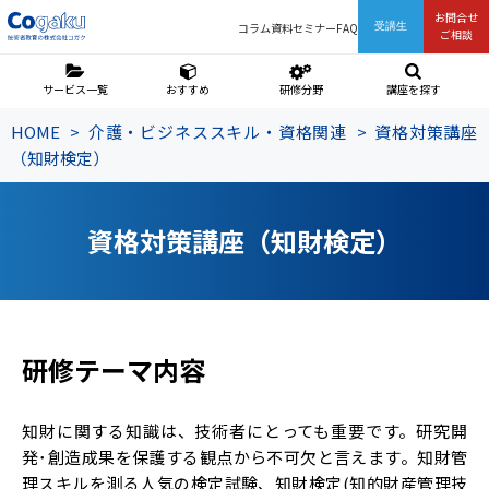
お問合せ
コラム
資料
セミナー
FAQ
受講生
ご相談
サービス一覧
おすすめ
研修分野
講座を探す
HOME
介護・ビジネススキル・資格関連
資格対策講座
（知財検定）
資格対策講座（知財検定）
研修テーマ内容
知財に関する知識は、技術者にとっても重要です。研究開
発･創造成果を保護する観点から不可欠と言えます。知財管
理スキルを測る人気の検定試験、知財検定(知的財産管理技