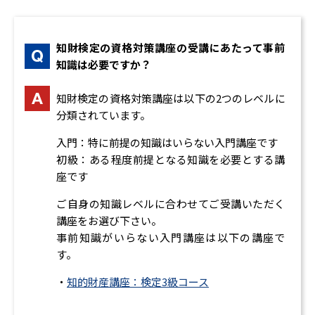
著作権法の目的と著作物
著作者
著作者人格権
知財検定の資格対策講座の受講にあたって事前
著作（財産）権
知識は必要ですか？
著作権の制限
著作隣接権
知財検定の資格対策講座は以下の2つのレベルに
著作権の侵害と救済
分類されています。
6. その他の知的財産に関する法律
入門：特に前提の知識はいらない入門講座です
不正競争防止法
初級：ある程度前提となる知識を必要とする講
民法
座です
独占禁止法
種苗法
ご自身の知識レベルに合わせてご受講いただく
弁理士法
講座をお選び下さい。
事前知識がいらない入門講座は以下の講座で
す。
・
知的財産講座：検定3級コース