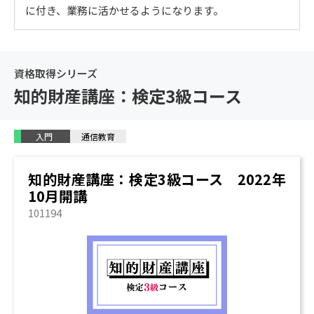
に付き、業務に活かせるようになります。
意匠登録を受けるための手続き
意匠権の管理と活用
意匠権の侵害と救済
資格取得シリーズ
3. 商標法
知的財産講座：検定3級コース
商標法の保護対象と登録要件[1]
商標法の保護対象と登録要件[2]
先に出願された商標の調査
入門
通信教育
商標登録を受けるための手続き
商標権の管理と活用
知的財産講座：検定3級コース 2022年
商標権の侵害と救済
10月開講
4. 条約
101194
パリ条約
特許協力条約(PCT)
その他の条約
5. 著作権法
著作権法の目的と著作物[1]