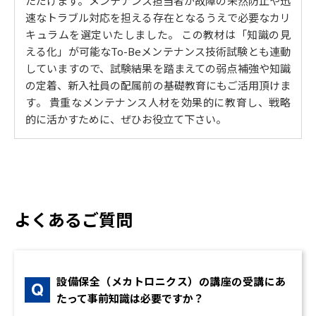
ただけます。メンテナンス担当者が故障の未然防止や迅
5. 機械の制御
速なトラブル対応を担える存在となるうえで必要なカリ
機械制御の基礎/シーケンス制御/PLC 制御/制御と各種
キュラムを選定いたしました。 この教材は「知識の見
言語
える化」が可能なTo-Beメンテナンス技術試験とも連動
していますので、試験結果を踏まえての弱点補強や知識
の定着、新入社員の配属前の基礎教育にもご活用頂けま
す。 貴重なメンテナンス人材を効果的に教育し、戦略
的に活かすために、ぜひお役立て下さい。
よくあるご質問
設備保全（メカトロニクス）の講座の受講にあ
たって事前知識は必要ですか？