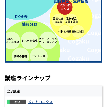
設備保全・生産技術
メカトロ
ニクス
DX分野
設備保全
電気部品
の基礎
と電子回路
情報分野
材料と機械
機械の制御
組込・
ネットワークと
システム構成
システム開発
マルチメディア
情報の基礎
プロセッサ
プログラミング（
C言語・Java
）
講座ラインナップ
全
3
講座
メカトロニクス
初級