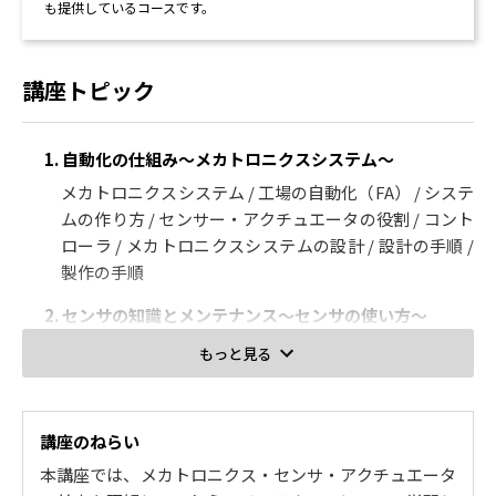
も提供しているコースです。
講座トピック
1. 自動化の仕組み～メカトロニクスシステム～
メカトロニクスシステム / 工場の自動化（FA） / システ
ムの作り方 / センサー・アクチュエータの役割 / コント
ローラ / メカトロニクスシステムの設計 / 設計の手順 /
製作の手順
2. センサの知識とメンテナンス～センサの使い方～
センサとその故障 / センサの種類と使い方 / マイクロス
もっと見る
イッチ / 光電スイッチ / 磁気近接スイッチ / 圧力スイッ
チ / 液面レベルセンサ / 特殊用途のセンサ / センサ信号
とケーブル
講座のねらい
3. アクチュエータの知識とメンテナンス～アクチュエー
本講座では、メカトロニクス・センサ・アクチュエータ