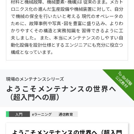
材料と機械故障、機械要素･機構)は 従来のまま。メカト
ロニクス化の進んだ生産設備や機械装置に対して、自分
で機械の保全を行いたいと考える 現代のオペレータの
ために、故障事例や写真･図を豊富に盛り込み、よりわ
かりやすくその構造と実務知識を 習得できるように工
夫しました。 また、本当にメンテナンスのしやすい自
動化設備を設計仕様とするエンジニアにも充分に役立つ
構成となっています。
To-Be試験
公式教材
現場のメンテナンスシリーズ
ようこそメンテナンスの世界へ
（超入門への扉）
入門
eラーニング
通信教育
ようこそメンテナンスの世界へ（超入門