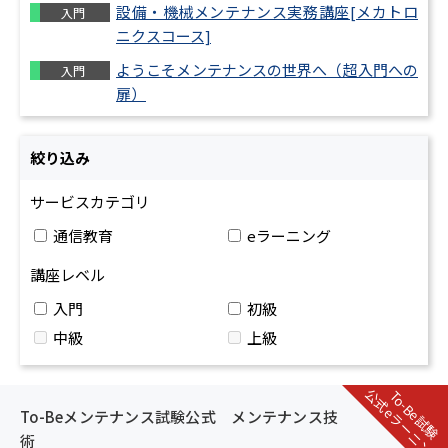
設備・機械メンテナンス実務講座[メカトロ
入門
ニクスコース]
ようこそメンテナンスの世界へ（超入門への
入門
扉）
絞り込み
サービスカテゴリ
通信教育
eラーニング
講座レベル
入門
初級
中級
上級
公式eラーニング
To-Be試験
To-Beメンテナンス試験公式 メンテナンス技
術