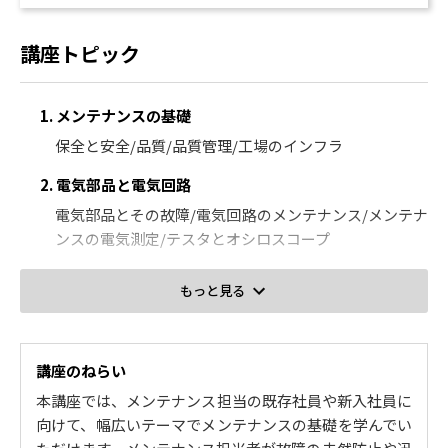
講座トピック
1. メンテナンスの基礎
保全と安全/品質/品質管理/工場のインフラ
2. 電気部品と電気回路
電気部品とその故障/電気回路のメンテナンス/メンテナ
ンスの電気測定/テスタとオシロスコープ
3. 材料と機械
もっと見る
保全のための材料工学/保全のための機械力学/機械要素
とメンテナンス/機構とメンテナンス
講座のねらい
4. メカトロニクス
本講座では、メンテナンス担当の既存社員や新入社員に
自動化の仕組み/センサの知識とメンテナンス/アクチュ
向けて、幅広いテーマでメンテナンスの基礎を学んでい
エータの知識とメンテナンス/ロボットと画像処理