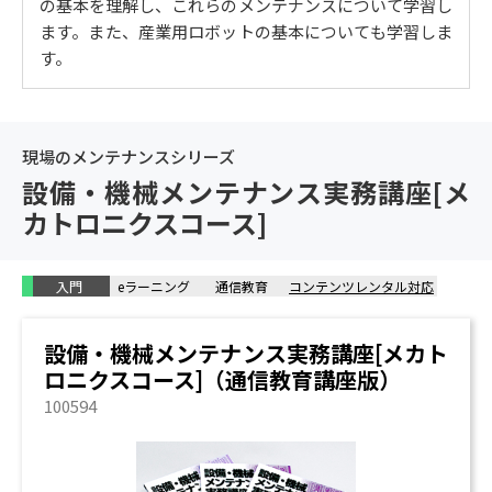
タの使い方～
の基本を理解し、これらのメンテナンスについて学習し
ます。また、産業用ロボットの基本についても学習しま
アクチュエータの種類と特徴 / ソレノイド / 空気圧シリ
す。
ンダ / DCモータ / ステッピングモーター / ACモータ / ア
クチュエータとその故障
4. ロボットと画像処理～ロボットの役割～
現場のメンテナンスシリーズ
産業用ロボット / ロボットの種類 / ロボットメカニズム
設備・機械メンテナンス実務講座[メ
/ 自動化とロボット / 画像処理
カトロニクスコース]
入門
eラーニング
通信教育
コンテンツレンタル対応
設備・機械メンテナンス実務講座[メカト
ロニクスコース]（通信教育講座版）
100594