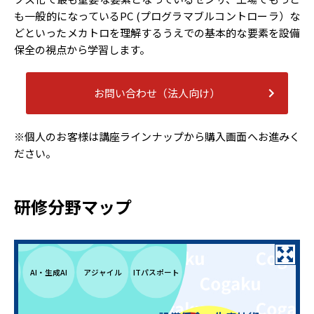
も一般的になっているPC (プログラマブルコントローラ）な
実験計画法
トヨタ流品質管理
品質
どといったメカトロを理解するうえでの基本的な要素を設備
保全の視点から学習します。
FMEA・FTA
管理
QC七つ道具
とDRBFM
お問い合わせ（法人向け）
品質管理分野
※個人のお客様は講座ラインナップから購入画面へお進みく
ださい。
Python・
T
データサイエンス
機械学習
研修分野マップ
DXリテラシー
DX
情報セキュリティ
AI・生成AI
アジャイル
ITパスポート