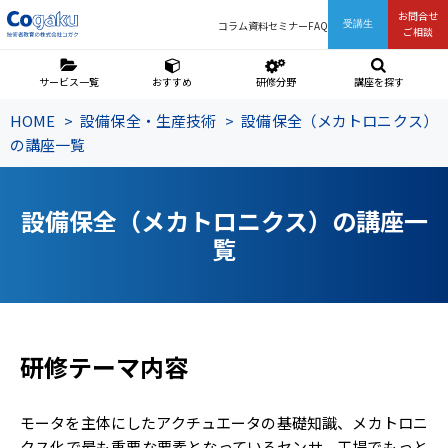
お問合せ
コラム
資料
セミナー
FAQ
受講生
ご相談
サービス一覧
おすすめ
研修分野
講座を探す
HOME
設備保全・生産技術
設備保全（メカトロニクス）
の講座一覧
設備保全（メカトロニクス）の講座一
覧
研修テーマ内容
改善と問題解決
QC的考え方
統計的考え方
モータを主体にしたアクチュエータの基礎知識、メカトロニ
クス化で最も重要な要素となっているセンサ、工場でもっと