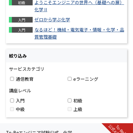
ようこそエンジニアの世界へ（基礎への扉）
初級
化学 II
ゼロから学ぶ化学
入門
なるほど！機械・電気電子・情報・化学・品
入門
質管理基礎
絞り込み
サービスカテゴリ
通信教育
eラーニング
講座レベル
入門
初級
中級
上級
To-Be試験
To-Beエンジニア試験公式 化学