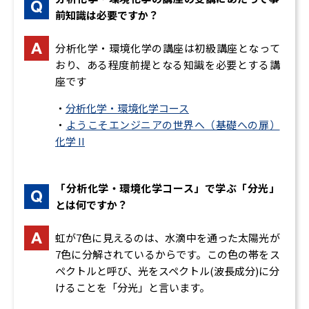
器(種類と動作原理(1))、電気・電子計測器(種類と動作
紫外可視光分光法
前知識は必要ですか？
原理(2))、ユーザインターフェース
ラマン分光法
なるほど！モータと電力
蛍光X線分光法
分析化学・環境化学の講座は初級講座となって
DCモータとステッピングモータ、ACモータ、パワー
2.機器分析Ⅱ 電子顕微鏡、熱分析、クロマトグラフィ
おり、ある程度前提となる知識を必要とする講
エレクトロニクス、エネルギー技術
ー
座です
なるほど！センサ技術
電子顕微鏡（TEM/SEM）
・
分析化学・環境化学コース
センサの概要、光センサ、位置センサ、生産設備やロ
電子顕微鏡（SEM）
・
ようこそエンジニアの世界へ（基礎への扉）
ボットで使われるセンサ
熱分析
化学 II
クロマトグラフィー
3. なるほど！情報
3.分析の現場への応用
なるほど！情報の基礎
pH測定
「分析化学・環境化学コース」で学ぶ「分光」
情報表現、論理演算、数値演算、符号の応用
電気伝導率
とは何ですか？
なるほど！プロセッサ
濁度測定
コンピュータの原理、高速化技術、周辺回路、周辺
沈殿法
虹が7色に見えるのは、水滴中を通った太陽光が
装置
4.環境規制と化学物質
7色に分解されているからです。この色の帯をス
なるほど！プログラミング
化学物質
ペクトルと呼び、光をスペクトル(波長成分)に分
データ構造とアルゴリズム、プログラミング、主な
有機溶剤
けることを「分光」と言います。
プログラミング言語、その他の言語
危険物
なるほど！システム構成
環境問題に関する規制