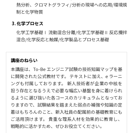
熱分析、クロマトグラフィ/分析の現場への応用/環境規
制と化学物質
3. 化学プロセス
化学工学基礎Ⅰ 流動混合分離/化学工学基礎Ⅱ 反応攪拌
混合/化学反応と触媒/化学製品とプロセス基礎
講座のねらい
本講座は、To-Be エンジニア試験の技術知識マップを基
に開発された公式教材です。 テキストに加え、e ラーニ
ングも付属しております。 新人技術者が企業の中核を
担う存在となるうえで必要な幅広い基盤を身に着けられ
るように選び抜いた各コースのカリキュラムとなってお
りますので、試験結果を踏まえた弱点の補強や知識の定
着はもちろんのこと、新入社員の配属前の基礎教育にも
ご活用頂けます。 貴重な理系人材を効果的に教育し、
戦略的に活かすため、ぜひお役立てください。