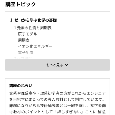
講座トピック
1. ゼロから学ぶ化学の基礎
1.元素の性質と周期表
原子モデル
周期表
イオン化エネルギー
電子配置
2.化学結合
電気陰性度
もっと見る
化学結合①
化学結合②
電子軌道
講座のねらい
3.化学量・化学反応
文系や理系高卒・理系初学者の方がこれからエンジニア
物質量（アボガドロ数）
を目指すにあたっての導入教材として制作しています。
物質量（理想気体）
難解になりがちな技術解説書とは一線を画し、初学者向
物質量（完全燃焼）
け教材のポイントとして「詳しすぎない」ことに 留意
化学反応（量論）