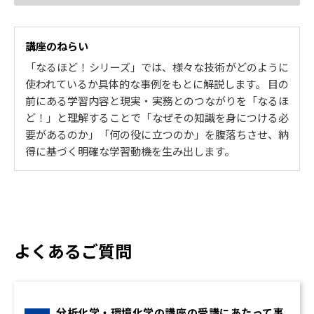
礎、信頼性設計
2.酸化と還元
なるほど！加工
酸化・還元定義
切削加工、塑性加工、特殊加工、生産システム
酸化数
講座のねらい
なるほど！機械要素
酸化剤・還元剤①
「なるほど！シリーズ」では、様々な技術がどのように
固定締結要素、回転要素、伝達要素、保全管理
酸化剤・還元剤②
使われているか具体的な事例をもとに解説します。 目の
なるほど！計測制御
3.電池の化学
前にある学習内容と現実・実務とのつながりを「なるほ
センサ、アクチュエータ、コントローラ、制御系
電池
ど！」と理解することで「なぜその知識を身につける必
電池の電解液
要があるのか」「何の役に立つのか」を腹落ちさせ、納
2. なるほど！電気電子
標準電極電位
得に基づく明確な学習動機を生み出します。
なるほど！電気回路の基礎
起電力
直流回路、交流回路、ノイズ、電気安全
4.金属材料の腐食
なるほど！電子回路の基礎
イオン化傾向
ダイオード回路、フィルタ回路、オペアンプ回路、
腐食反応
トランジスタ回路
腐食の形態
なるほど！半導体デバイス
腐食しろ
よくあるご質問
半導体物性、半導体デバイス、半導体集積回路製造
5. ゼロから学ぶ分析化学・環境化学
プロセス、ディジタルIC
なるほど！インターフェース
1.機器分析Ⅰ 電磁波、X線
コンピュータ(マイコン)の基本構成、電気・電子計測
赤外分光法
分析化学・環境化学の講座の受講にあたって事