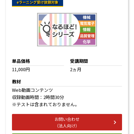
電気特性
機械特性
熱電・光電特性
バイオセラミックスの生体親和性
4.無機化学工業
窯業製品
セメントの製造
ガラスの製造
耐火物
単品価格
受講期間
3. ゼロから学ぶ有機化学・高分子化学
11,000円
2ヵ月
1.有機化合物と合成
教材
有機化合物とは
Web動画コンテンツ
異性体（構造異性体、立体異性体）
収録動画時間：2時間30分
有機化合物の各種反応
※テストは含まれておりません。
転位反応
2.高分子化合物と合成
お問い合わせ
連鎖重合
（法人向け）
逐次重合