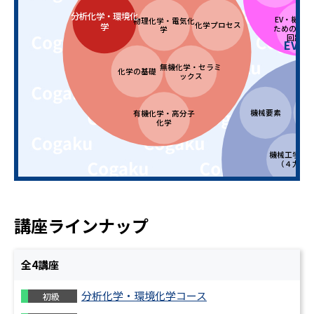
分析化学・環境化
EV・機械
物理化学・電気化
化学プロセス
学
ための電気
学
回路入
EV分
機
無機化学・セラミ
化学の基礎
ックス
機械要素
機
有機化学・高分子
化学
機械工学基
（４力）
制御技術（油圧・
設
空圧・電気）
講座ラインナップ
全
4
講座
分析化学・環境化学コース
初級