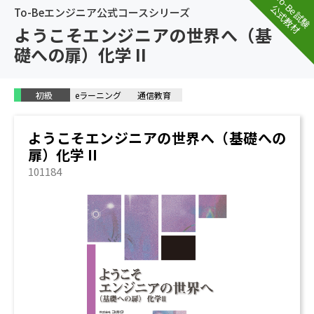
To-Be試験
公式教材
To-Beエンジニア公式コースシリーズ
ようこそエンジニアの世界へ（基
礎への扉）化学 II
初級
eラーニング
通信教育
ようこそエンジニアの世界へ（基礎への
扉）化学 II
101184