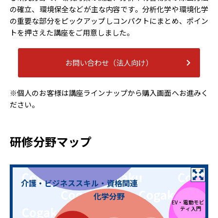
の確立、環境保全などが主な内容です。分析化学や環境化学
の重要な部分をピックアップしコンパクトにまとめ、ポイン
トを押さえた講座をご用意しました。
お問い合わせ（法人向け）
外国人
半導体デバイス
技術者教育
コスト
テレワーク仕
社会人基礎力
※個人のお客様は講座ラインナップから購入画面へお進みく
マネジメント
事術
体験型eラー
ノイズ対策
グシリー
ださい。
グローバル
働く人のため
ITパスポー
コミュニ
の「親の介護
衛生管理者
ト
ケーション
・見守り」
メンタルヘル
電源・電池
パソコン
ス・マネジメ
QC検定®
知財検定
日商簿記検定
研修分野マップ
スキル
ント®検定
電気
介護・ビジネススキル・資格関連
化学分野
E
EV・電動モビリ
テ
ティ入門