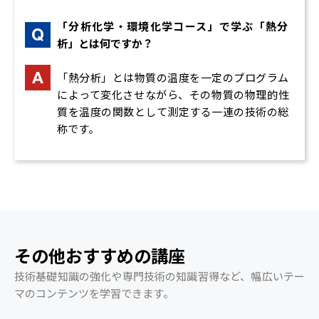
オペレーティングシステム、リアルタイムシステ
「分析化学・環境化学コース」で学ぶ「熱分
6. ゼロから学ぶ化学プロセス
ム、ソフトウェア部品、ファイルシステム
析」とは何ですか？
なるほど！システム開発
1.化学工学基礎Ⅰ 流動混合分離
開発管理、開発ツール、開発工程、オブジェクト指
物質の流動
「熱分析」とは物質の温度を一定のプログラム
向開発
蒸留と抽出
によって変化させながら、その物質の物理的性
なるほど！ネットワークとマルチメディア
分離方法①
質を温度の関数として測定する一連の技術の総
ネットワークの基礎、インターネット、マルチメデ
分離方法②
称です。
ィア、セキュリティ
2.化学工学基礎Ⅱ 反応攪拌混合
化学反応（反応次数）
4. なるほど！化学
液体の取り扱い
なるほど！化学の基礎
粉砕と混合
元素の性質と周期表、化学結合、化学量・化学反
攪拌翼
応、酸・塩基
3.化学反応と触媒
なるほど！無機化学・セラミックス
触媒の働き
その他おすすめの講座
固体化学と結晶構造、無機化合物の合成、無機化学
触媒と使用される工程
製品及びセラミックス、無機化学工業
触媒生産量
技術基礎知識の強化や専門技術の知識習得など、幅広いテー
なるほど！有機化学・高分子化学
工業触媒の組成
マのコンテンツを学習できます。
有機化合物と合成、高分子化合物と合成、天然有機
4.化学製品とプロセス基礎
及び高分子化合物、有機化学工業及び高分子化学工業