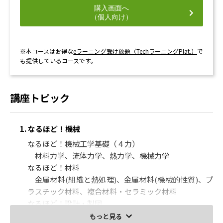
重合方法
購入画面へ
ポリエチレン
（個人向け）
3.天然有機及び高分子化合物
天然ゴム
バイオマス高分子材料
※本コースはお得な
eラーニング受け放題（TechラーニングPlat.）
で
も提供しているコースです。
アミノ酸
木質系高分子
4.有機化学工業及び高分子化学工業製品
講座トピック
生産量
熱硬化・熱可塑
天然ガス改質
1. なるほど！機械
アクリロニトリル
なるほど！機械工学基礎（４力）
4. ゼロから学ぶ物理化学・電気化学
材料力学、流体力学、熱力学、機械力学
なるほど！材料
1.化学熱力学
金属材料(組織と熱処理)、金属材料(機械的性質)、プ
エネルギーについて
ラスチック材料、複合材料・セラミック材料
熱容量
なるほど！設計・製図
第一法則
機械製図の基礎、機械要素の製図、機械設計の基
第二法則
もっと見る