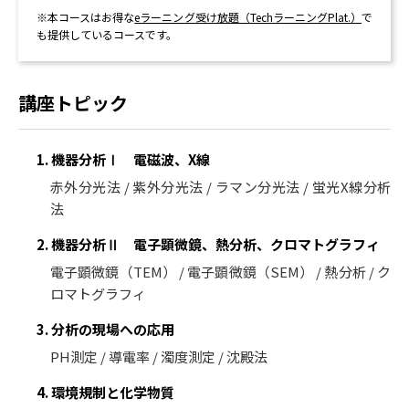
※本コースはお得な
eラーニング受け放題（TechラーニングPlat.）
で
も提供しているコースです。
講座トピック
1. 機器分析Ⅰ 電磁波、X線
赤外分光法 / 紫外分光法 / ラマン分光法 / 蛍光X線分析
法
2. 機器分析Ⅱ 電子顕微鏡、熱分析、クロマトグラフィ
電子顕微鏡（TEM） / 電子顕微鏡（SEM） / 熱分析 / ク
ロマトグラフィ
3. 分析の現場への応用
PH測定 / 導電率 / 濁度測定 / 沈殿法
4. 環境規制と化学物質