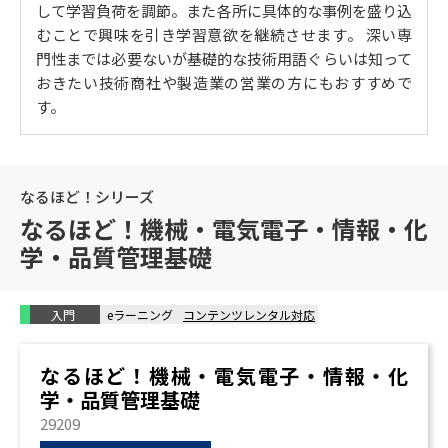
して学習負荷を調節。また各所に具体的な事例を盛り込
4.酸・塩基
むことで興味を引き学習意欲を継続させます。 深い専
酸・塩基の定義
門性までは必要ないが基礎的な技術用語ぐらいは知って
酸・塩基の働き、解離定数
おきたい技術商社や製造業の営業の方にもおすすめで
中和反応
す。
水のイオン積
2. ゼロから学ぶ無機化学・セラミックス
1.固体化学と結晶構造
なるほど！シリーズ
結晶構造①
なるほど！機械・電気電子・情報・化
結晶構造②
学・品質管理基礎
結晶生成
結晶構造の解析
2.無機化合物の合成
入門
eラーニング
コンテンツレンタル対応
成形・焼結
物質移動
なるほど！機械・電気電子・情報・化
粉末の合成（液相法・気相法）
学・品質管理基礎
粉末の合成（固相法）
29209
3.無機化学製品及びセラミックス