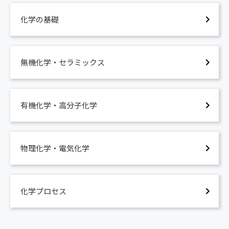
化学製品製造技術
製品
石油化学製品の製造
化学の基礎
なるほど！物理化学・電気化学
アンモニア製造法
化学熱力学、酸化と還元、電池の化学、金属材料の
食塩電気分解
腐食
なるほど！分析化学・環境化学
無機化学・セラミックス
機器分析Ⅰ 電磁波、X線、機器分析Ⅱ 電子顕微
鏡、熱分析、クロマトグラフィ、分析の現場への応
用、環境規制と化学物質
有機化学・高分子化学
なるほど！化学プロセス
化学工学基礎Ⅰ 流動混合分離、化学工学基礎Ⅱ
反応攪拌混合、化学反応と触媒、化学製品とプロセス
基礎
物理化学・電気化学
5. なるほど！品質管理
なるほど！品質管理
化学プロセス
品質管理、品質、管理、QC的考え方、改善と問題解
決、統計的考え方、QC七つ道具