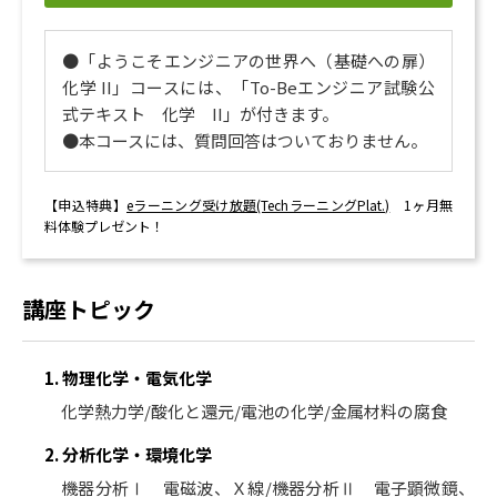
●「ようこそエンジニアの世界へ（基礎への扉）
化学 II」コースには、「To-Beエンジニア試験公
式テキスト 化学 II」が付きます。
●本コースには、質問回答はついておりません。
【申込特典】
eラーニング受け放題(TechラーニングPlat.)
1ヶ月無
料体験プレゼント！
講座トピック
1. 物理化学・電気化学
化学熱力学/酸化と還元/電池の化学/金属材料の腐食
2. 分析化学・環境化学
機器分析Ⅰ 電磁波、Ｘ線/機器分析Ⅱ 電子顕微鏡、