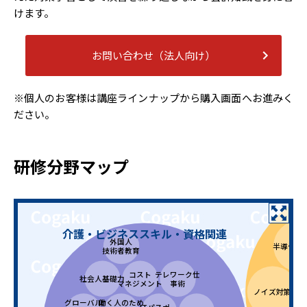
けます。
お問い合わせ（法人向け）
※個人のお客様は講座ラインナップから購入画面へお進みく
ださい。
研修分野マップ
介護・ビジネススキル・資格関連
外国人
半導体デ
技術者教育
コスト
テレワーク仕
社会人基礎力
マネジメント
事術
体
ノイズ対策
グローバル
働く人のため
ITパスポー