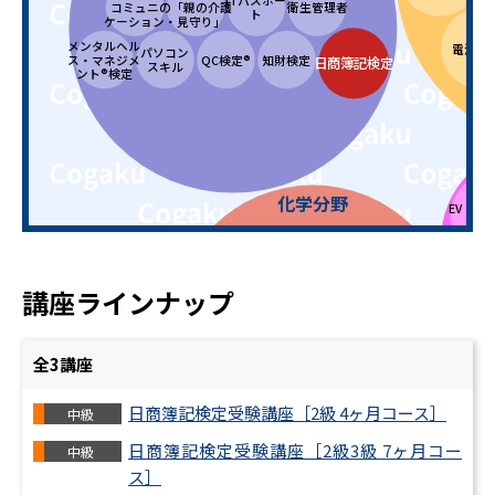
コミュニ
の「親の介護
衛生管理者
ト
ケーション
・見守り」
メンタルヘル
電源・
パソコン
ス・マネジメ
QC検定®
知財検定
日商簿記検定
スキル
ント®検定
化学分野
EV・電
ティ
分析化学・環境化
物理化学・電気化
化学プロセス
学
学
講座ラインナップ
無機化学・セラミ
化学の基礎
ックス
全
3
講座
日商簿記検定受験講座［2級 4ヶ月コース］
中級
有機化学・高分子
機械要
化学
日商簿記検定受験講座［2級3級 7ヶ月コー
中級
ス］
機