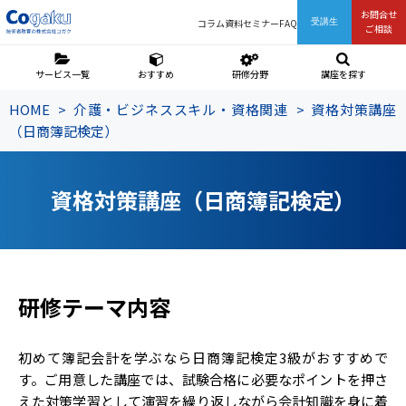
お問合せ
コラム
資料
セミナー
FAQ
受講生
ご相談
サービス一覧
おすすめ
研修分野
講座を探す
HOME
介護・ビジネススキル・資格関連
資格対策講座
（日商簿記検定）
資格対策講座（日商簿記検定）
研修テーマ内容
初めて簿記会計を学ぶなら日商簿記検定3級がおすすめで
す。ご用意した講座では、試験合格に必要なポイントを押さ
えた対策学習として演習を繰り返しながら会計知識を身に着