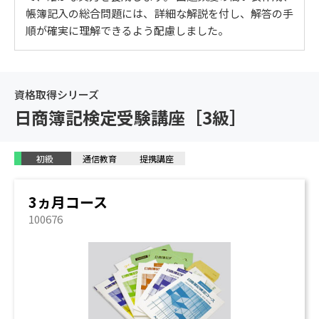
帳簿記入の総合問題には、詳細な解説を付し、解答の手
5. テキスト2級 工業簿記A
順が確実に理解できるよう配慮しました。
工業簿記の基礎/材料費の計算と記帳/工業簿記の体系/
労務費の計算と記帳/部門別計算 等
6. テキスト2級 工業簿記B
資格取得シリーズ
個別原価計算 / 実際総合原価計算－単純総合原価計算－
日商簿記検定受験講座［3級］
/ 実際総合原価計算－工程別、組別、等級別総合原価計
算－ / 製造業の財務諸表 / 工場会計の独立 / 標準原価計
初級
通信教育
提携講座
算 / 直接原価計算 等
3ヵ月コース
100676