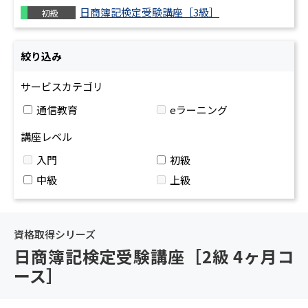
日商簿記検定受験講座［3級］
初級
制御技術（
空圧・電
絞り込み
サービスカテゴリ
通信教育
eラーニング
講座レベル
入門
初級
中級
上級
資格取得シリーズ
日商簿記検定受験講座［2級 4ヶ月コ
ース］