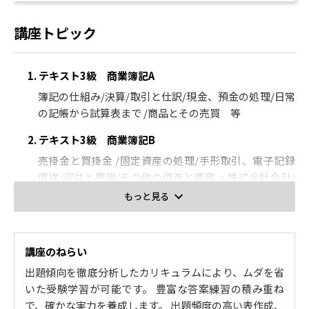
講座トピック
1. テキスト3級 商業簿記A
簿記の仕組み/決算/取引と仕訳/現金、預金の処理/日常
の記帳から試算表まで /商品とその売買 等
2. テキスト3級 商業簿記B
売掛金と買掛金 /固定資産の処理/手形取引、電子記録
債権/収益と費用/その他の債券と債務 ・株式会社会計/
貸倒れと貸倒引当金/決算手続き/会社が支払う税金/帳
もっと見る
簿と伝票制度 等
3. テキスト2級 商業簿記A
講座のねらい
現金、預金/手形取引/外貨建取引 等
出題傾向を徹底分析したカリキュラムにより、ムダを省
4. テキスト2級 商業簿記B
いた受験学習が可能です。 豊富な答案練習の積み重ね
で、確かな実力を養成します。 出題頻度の高い表作成、
株式会社会計/税効果会計/連結会計 等