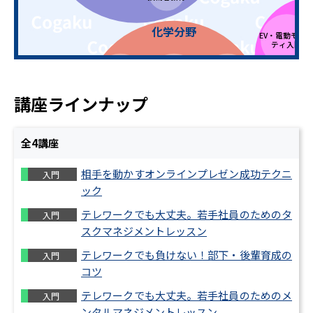
E
化学分野
EV・電動モビ
ティ入門
分析化学・環境化
物理化学・電気化
EV・
化学プロセス
学
学
ための
回
講座ラインナップ
無機化学・セラミ
化学の基礎
ックス
全
4
講座
有機化学・高分子
機械要素
相手を動かすオンラインプレゼン成功テクニ
入門
化学
ック
テレワークでも大丈夫。若手社員のためのタ
機械
入門
設計品質
（
スクマネジメントレッスン
テレワークでも負けない！部下・後輩育成の
入門
制御技術（油圧
空圧・電気）
コツ
テレワークでも大丈夫。若手社員のためのメ
入門
ンタルマネジメントレッスン