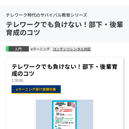
仕事を進めるうえで、ホウレンソウは欠かせない / ホウ
レンソウの方法 / テレワーク下で ～ メールやチャット
テレワーク時代のサバイバル教育シリーズ
によるホウレンソウの落とし穴と留意点
テレワークでも負けない！部下・後輩
育成のコツ
8. 仕事を振り返る
社会人にとって振り返りは欠かせない / 結果とプロセス
の振り返り / 振り返るときのポイント
入門
eラーニング
コンテンツレンタル対応
テレワークでも負けない！部下・後輩育
成のコツ
17636