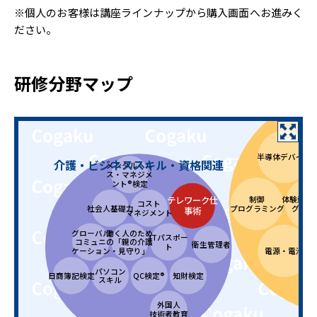
※個人のお客様は講座ラインナップから購入画面へお進みく
ださい。
研修分野マップ
半導体デバイス
介護・ビジネススキル・資格関連
メンタルヘル
ス・マネジメ
ント®検定
制御
体験型e
テレワーク仕
コスト
社会人基礎力
プログラミング
グシリ
事術
マネジメント
グローバル
働く人のため
ITパスポー
コミュニ
の「親の介護
衛生管理者
ト
電源・電池
ケーション
・見守り」
パソコン
日商簿記検定
QC検定®
知財検定
スキル
電
外国人
技術者教育