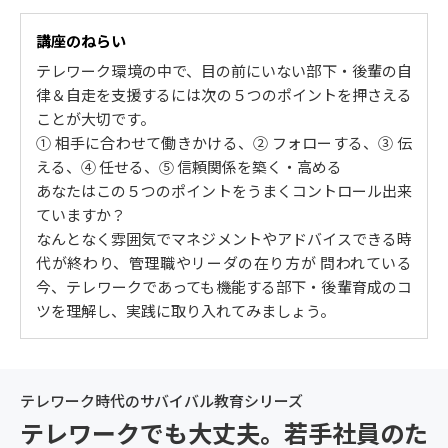
3. 任せる
講座のねらい
テレワークでは、任せることが必須となる / 任せられな
テレワーク環境の中で、目の前にいない部下・後輩の自
い症候群の根っこにあるもの / 任せる時の心構え / 任せ
律＆自走を支援するには次の５つのポイントを押さえる
る前の準備
ことが大切です。
4. 依頼する ～ ステップ① 伝える
① 相手に合わせて働きかける、② フォローする、③ 伝
える、④ 任せる、⑤ 信頼関係を築く・高める
仕事を依頼するときの2大要素 / テレワークでは、雰囲
あなたはこの５つのポイントをうまくコントロール出来
気マネジメントは通用しない / 伝える前に理解しておき
ていますか？
たい大前提 / 伝え方とその留意点
なんとなく雰囲気でマネジメントやアドバイスできる時
5. 依頼する ～ ステップ② フォローする
代が終わり、管理職やリーダの在り方が 問われている
フォローを通じて、自律・自走を支援する / ホウレンソ
今、テレワークであっても機能する部下・後輩育成のコ
ウを受ける / 質問する / フィードバックする
ツを理解し、実践に取り入れてみましょう。
6. 相手に合わせた接し方をする
相手を動かすために必要な３つの要素 / 相手を理解する
テレワーク時代のサバイバル教育シリーズ
ための考え方 / 相手に合わせたコミュニケーションのヒ
ント
テレワークでも大丈夫。若手社員のた