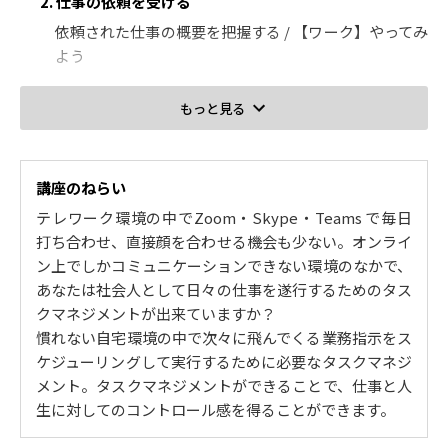
2. 仕事の依頼を受ける
依頼された仕事の概要を把握する / 【ワーク】やってみ
よう
3. 仕事をスケジューリングする①
もっと見る
抱えている仕事を把握する / 抱えている仕事の優先順位
を明確にする / 【ワーク】やってみよう
講座のねらい
4. 仕事をスケジューリングする②
テレワーク環境の中でZoom・Skype・Teams で毎日
仕事を進める手順＆所要時間を明確にする / 【ワーク】
打ち合わせ、直接顔を合わせる機会も少ない。オンライ
やってみよう
ン上でしかコミュニケーションできない環境のなかで、
5. 仕事をスケジューリングする③
あなたは社会人として日々の仕事を遂行するためのタス
スケジュールに組み込む / 予実を振り返ることの大切さ
クマネジメントが出来ていますか？
慣れない自宅環境の中で次々に飛んでくる業務指示をス
6. 仕事を実行する①
ケジューリングして実行するために必要なタスクマネジ
1日の時間をどのように使いますか？ / 仕事を実行する
メント。タスクマネジメントができることで、仕事と人
ときに考慮したい２つの要素 / 人間の集中力について
生に対してのコントロール感を得ることができます。
7. 仕事を実行する②