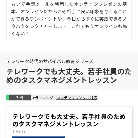
おいて会議ツールを利用したオンラインプレゼンの基
オンラインの対話を進めるうえで意識したほうがいい
本、オンラインだからこそ相手に良い印象を与えること
こと / 相手を巻き込む対話のコツ① （聞き方） / 相手を
ができるワンポイントや、今日からすぐに実践できるノ
巻き込む対話のコツ②（話し方・その他、相手を巻き
ウハウをレクチャーします。これでもうオンラインも怖
込むための工夫）
くない！
5. 成功するオンラインプレゼン ポイント３：個性に合
わせて対応する
優位感覚とは / 優位感覚のアセスメント / 優位感覚の特
テレワーク時代のサバイバル教育シリーズ
徴と対処のヒント / オンラインコミュニケーションでの
テレワークでも大丈夫。若手社員のた
活用ポイント
めのタスクマネジメントレッスン
6. 終わる時も大切
オンライン会議終了時の心得 / オンライン会議終了時に
入門
すべきこと
eラーニング
コンテンツレンタル対応
テレワークでも大丈夫。若手社員のため
のタスクマネジメントレッスン
17616