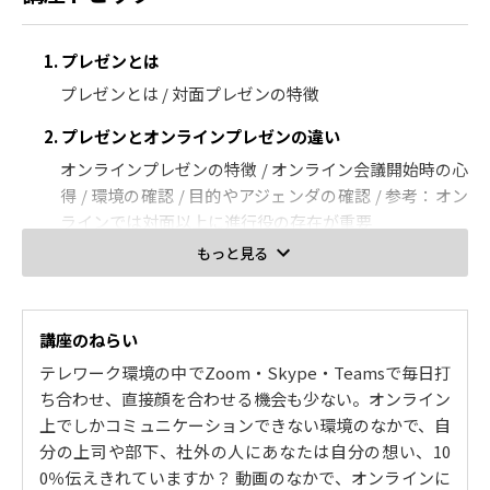
1. プレゼンとは
プレゼンとは / 対面プレゼンの特徴
2. プレゼンとオンラインプレゼンの違い
オンラインプレゼンの特徴 / オンライン会議開始時の心
得 / 環境の確認 / 目的やアジェンダの確認 / 参考：オン
ラインでは対面以上に進行役の存在が重要
もっと見る
3. 成功するオンラインプレゼン ポイント1：印象をコン
トロールする
オンラインプレゼン実施の心得 / 印象をコントロールす
講座のねらい
る / 話し手の印象に影響を与える要素～メラビアンの法
テレワーク環境の中でZoom・Skype・Teamsで毎日打
則 / 相手によい印象を与えるためのポイント / コロナ禍
ち合わせ、直接顔を合わせる機会も少ない。オンライン
で～マスクについて
上でしかコミュニケーションできない環境のなかで、自
4. 成功するオンラインプレゼン ポイント２：対話を通
分の上司や部下、社外の人にあなたは自分の想い、10
じて相手を巻き込む
0％伝えきれていますか？ 動画のなかで、オンラインに