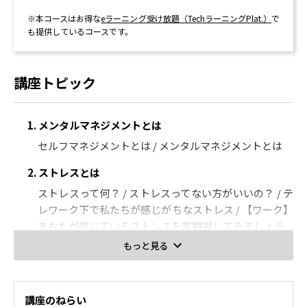
※本コースはお得な
eラーニング受け放題（TechラーニングPlat.）
で
も提供しているコースです。
講座トピック
1. メンタルマネジメントとは
セルフマネジメントとは / メンタルマネジメントとは
2. ストレスとは
ストレスって何？ / ストレスってない方がいいの？ / テ
レワーク下で私たちが感じがちなストレス / 【ワーク】
あなたが感じているストレスを客観視してみましょう
もっと見る
3. 感情を受け止める
【ワーク】あなたはどんな感情を感じていますか？ / ネ
ガティブ感情を受け止める / ネガティブなループから抜
講座のねらい
け出す / （参考）怒りへの対処法