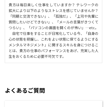
貴方は毎日楽しく仕事をしていますか？ テレワークの
4. 感情が起こるメカニズムを知る
拡大により以下のようなストレスを感じていませんか？
「同期と交流できない」、「孤独だ」、「上司や先輩に
同じ状況であってもストレスに感じる人とそうでない人
質問したいけどできない」、「メールの言葉がきつくて
がいるのはなぜ？ / 感情が起こるメカニズム / 自分の捉
つらい」、「パソコンの画面を開くのが怖い」…etc。
え方をチェックしてみよう / ネガティブ感情につながり
自宅で仕事をすることが日常化している今、「自身の
やすい捉え方 / 【ワーク】あなたはどんな捉え方をして
心の状態を把握し、これをよい状態に保てるようにする
いるでしょうか？
メンタルマネジメント」に関するスキルを身につけるこ
5. ネガティブな出来事に 振り回されない心をつくる
とは、貴方の仕事のパフォーマンスをあげ、充実した人
捉え方に目を向ける / 捉え方を検証する / 捉え方をゆる
生をおくるために必要不可欠です。
める / 【ワーク】あなたはどのように捉え方を変えます
か？
6. 問題との付き合い方
問題とうまく付き合うための、３つのヒント
よくあるご質問
7. 人との付き合い方
あるクライアントの事例から学べること