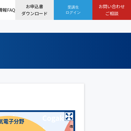
お申込書
お問い合わせ
受講生
情報
FAQ
ダウンロード
ログイン
ご相談
気電子分野
改善と問題解決
QC的考え方
統計