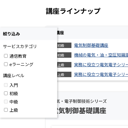
講座ラインナップ
全
4
講座
絞り込み
電気制御基礎講座
初級
サービスカテゴリ
機械の電気・油・空圧知識
初級
通信教育
eラーニング
実務に役立つ電気電子シリ
上級
実務に役立つ電気電子シリ
上級
講座レベル
入門
初級
電気・電子制御技術シリーズ
中級
電気制御基礎講座
上級