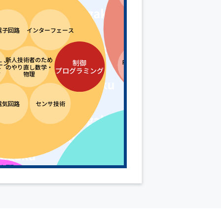
トヨタ流品質管理
品質
電子回路
インターフェース
新人技術者のため
制御
FMEA・FTA
ニン
管理
QC
のやり直し数学・
とDRBFM
プログラミング
ズ
物理
品質管理分野
電気回路
センサ技術
DX分野
分野
Python・
EV・電動モビリ
ITパスポート
IoT
データサイエン
機械学習
ティ モータ・イ
ンバータ