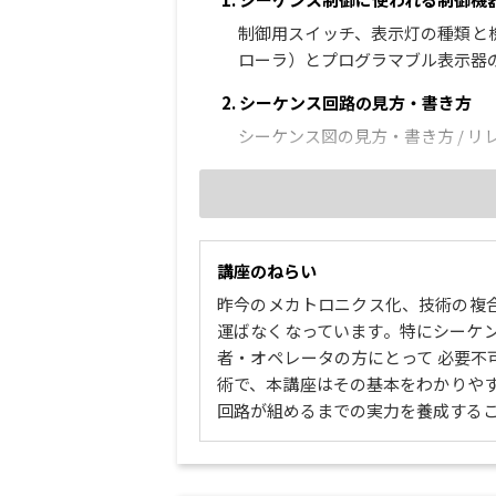
制御用スイッチ、表示灯の種類と機能
ローラ）とプログラマブル表示器
2. シーケンス回路の見方・書き方
シーケンス図の見方・書き方 / リ
3. シーケンスの基本回路
自己保持回路をマスターする / イ
した回路
講座のねらい
4. シーケンス回路の設計事例
昨今のメカトロニクス化、技術の複
モータの自動正逆転切換回路例 / 
運ばなくなっています。特にシーケ
注意事項
者・オペレータの方にとって 必要
術で、本講座はその基本をわかりや
5. 各種制御に使われるアクチュエー
回路が組めるまでの実力を養成する
モーターにはどんな種類があるか /