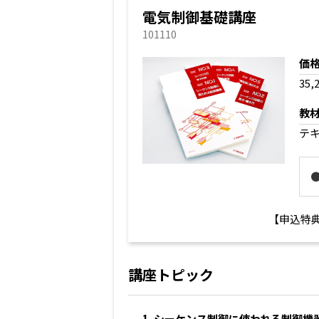
電気制御基礎講座
101110
価
35,
教
テ
【申込特
講座トピック
1. シーケンス制御に使われる制御機