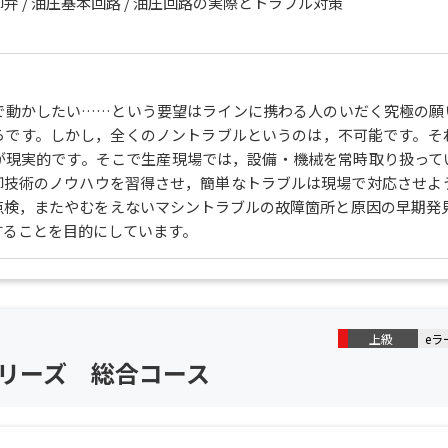
弁 / 油圧基本回路 / 油圧回路の実際とトラブル対策
で動かしたい……という要望はラインに携わる人のいだく究極の願
らです。しかし，全くのノントラブルというのは，不可能です。そ
が現実的です。そこで生産現場では，設備・機械を常時取り扱って
御技術のノウハウを習得させ，簡単なトラブルは現場で対応させよう
点検，またやむをえないマシントラブルの故障箇所と原因の早期発見
することを目的にしています。
上級
eラ
リーズ 総合コース