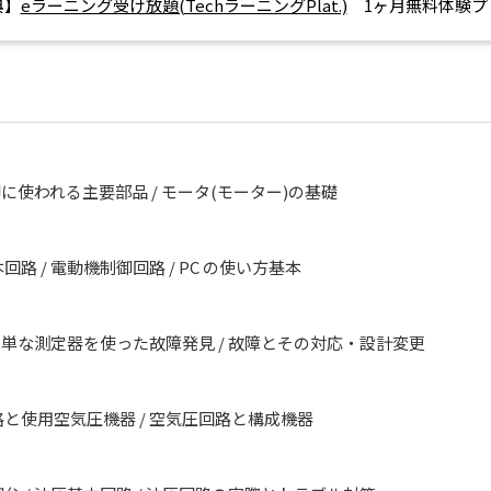
典】
eラーニング受け放題(TechラーニングPlat.)
1ヶ月無料体験プ
制御に使われる主要部品 / モータ(モーター)の基礎
路 / 電動機制御回路 / PC の使い方基本
 簡単な測定器を使った故障発見 / 故障とその対応・設計変更
路と使用空気圧機器 / 空気圧回路と構成機器