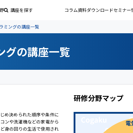
野
講座を探す
コラム
資料ダウンロード
セミナー
ラミングの講座一覧
ングの講座一覧
研修分野マップ
かじめ決められた順序や条件に
アコンや洗濯機などの家電から
電
など身の回りの生活で使用され