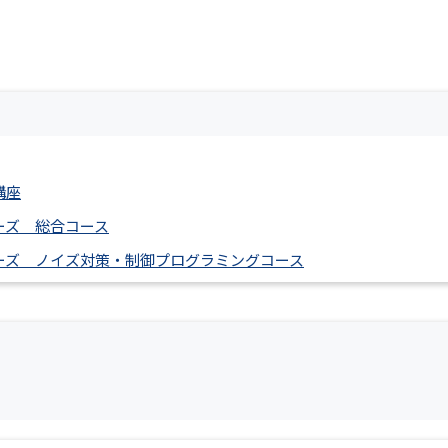
分析化学・環境化
物理化学・電気化
EV・機
化学プロセス
学
学
ための電
回路
無機化学・セラミ
化学の基礎
ックス
有機化学・高分子
機械要素
化学
講座
機械工学
ーズ 総合コース
（４力
ーズ ノイズ対策・制御プログラミングコース
制御技術（油圧・
空圧・電気）