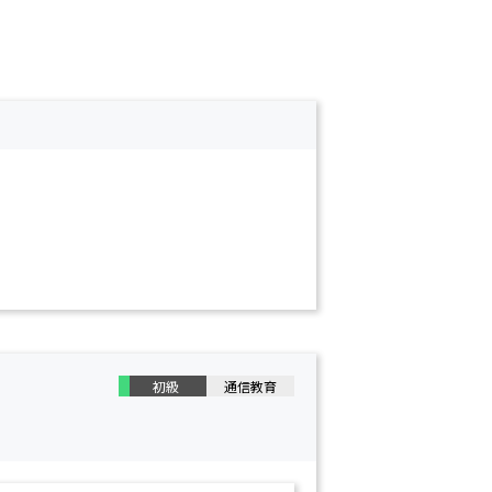
械制御の
情報セキュリティ
DXリテラシー
DX
ブロック
気･電子
入門
機械分野
5G
AI・生成AI
アジャイル
機械加工
計測制御
情報分野
基礎
機械材料
設計品質
）
組込・
ネットワー
システム構成
システム開発
マルチメデ
設計・製図
モータと電力
情報の基礎
プロセッサ
初級
通信教育
プログラミング（
C言語・Java
）