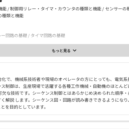
 / 制御用リレー・タイマ・カウンタの種類と機能 / センサーの種
の種類と機能
レー回路の基礎 / タイマ回路の基礎
もっと見る
ンターロック回路と信号のまわり込み / タイマを使用した回路 / 
合化で、機械系技術者や現場のオペレータの方にとっても、電気系
シリンダを使った簡単な回路設計の演習 / PC （プログラマブルコ
ンス制御は、生産現場で活躍する各種工作機械・自動機のほとんど
不可欠な技術です。シーケンス制御とはあらかじめ決められた順序・
すく解説 します。シーケンス図・回路が読み書きできるようになり
タ
ことを目的としています。
 モータの運転と制御 / モータ使用上の注意と応用の仕方 / 制御