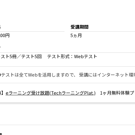
格
受講期間
200円
5ヵ月
材
キスト5冊／テスト5回 テスト形式：Webテスト
●テストは全てWebを活用しますので、 受講にはインターネット環
典】
eラーニング受け放題(TechラーニングPlat.)
1ヶ月無料体験プ
器