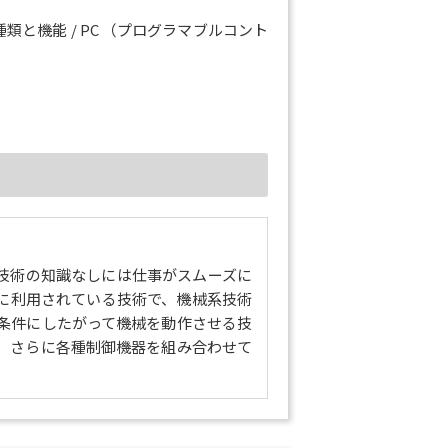
類と機能 / PC （プログラマブルコント
PC （プログラマブルコントローラ）を使用
技術の知識なしには仕事がスムーズに
ントローラ）を使用した制御例 / 設計時の
に利用されている技術で、機械系技術
条件にしたがって機械を動作させる技
、さらに各種制御機器を組み合わせて
用モータとその他のアクチュエータ