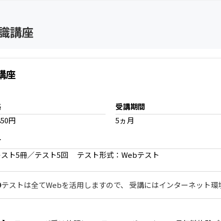
識講座
講座
格
受講期間
850円
5ヵ月
材
キスト5冊／テスト5回 テスト形式：Webテスト
●テストは全てWebを活用しますので、 受講にはインターネット環