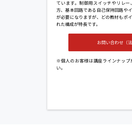
ています。制御用スイッチやリレー
方、基本回路である自己保持回路や
が必要になりますが、どの教材もポ
れた構成が特長です。
お問い合わせ（
※個人のお客様は講座ラインナップ
い。
メン
ス・
ン