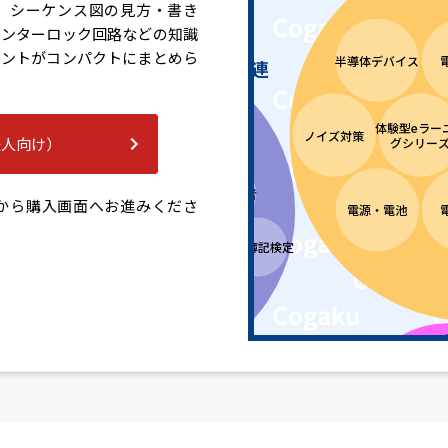
、シーケンス図の見方・書き
インターロック回路などの知識
イントがコンパクトにまとめら
半導体デバイス
介護・ビジネススキル・資格関連
外国人
技術者教育
体験型eラー
コスト
テレワーク仕
ノイズ対策
社会人基礎力
法人向け）
グシリー
マネジメント
事術
グローバル
働く人のため
ITパスポー
コミュニ
の「親の介護
衛生管理者
ト
から購入画面へお進みくださ
ケーション
・見守り」
電源・電池
タルヘル
パソコン
マネジメ
QC検定®
知財検定
日商簿記検定
スキル
ト®検定
EV
化学分野
EV・電動モビリ
ティ入門