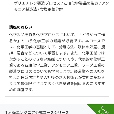
ポリエチレン製造プロセス / 石油化学製品の製造 / アン
モニア製造法 / 食塩電気分解
講座のねらい
化学製品を作る化学プロセスにおいて、「どうやって作
るか」という化学工学の知識が必要です。本コースで
は、化学工学の基礎として、分離方法、液体の貯蔵、攪
拌、混合などについて学習します。また、化学工業では
欠かすことのできない触媒についてや、代表的な化学工
業である石油化学工業、アンモニア工業、ソーダ工業の
製造プロセスについても学習します。製造業への入社を
控えた理系内定者や入社後の新人技術者が業務に携わる
うえで最低限押さえておくべき基礎を固めるのにおすす
めの講座です。
To-Be試験
To-Beエンジニア公式コースシリーズ