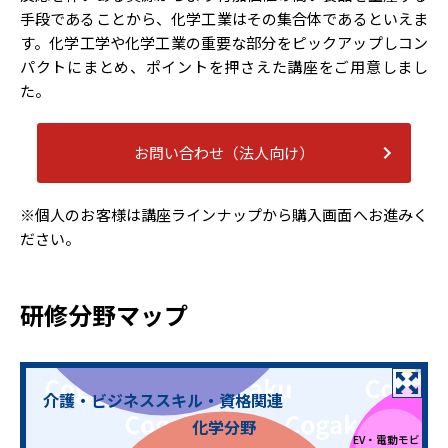
手段であることから、化学工業はその集合体であるといえま
す。化学工学や化学工業の重要な部分をピックアップしコン
パクトにまとめ、ポイントを押さえた講座をご用意しまし
た。
お問い合わせ（法人向け）
外国人
半導体デバイス
技術者教育
コスト
テレワーク仕
社会人基礎力
※個人のお客様は講座ラインナップから購入画面へお進みく
マネジメント
事術
体験型eラー
ノイズ対策
グシリー
ださい。
グローバル
働く人のため
ITパスポー
コミュニ
の「親の介護
衛生管理者
ト
ケーション
・見守り」
メンタルヘル
電源・電池
パソコン
ス・マネジメ
QC検定®
知財検定
日商簿記検定
研修分野マップ
スキル
ント®検定
電気
介護・ビジネススキル・資格関連
化学分野
E
EV・電動モビリ
テ