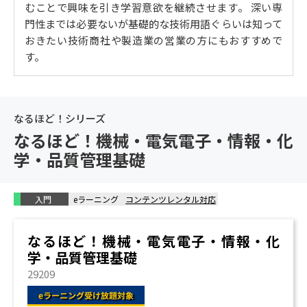
むことで興味を引き学習意欲を継続させます。 深い専
酸・塩基の定義
門性までは必要ないが基礎的な技術用語ぐらいは知って
酸・塩基の働き、解離定数
おきたい技術商社や製造業の営業の方にもおすすめで
中和反応
す。
水のイオン積
2. ゼロから学ぶ無機化学・セラミックス
1.固体化学と結晶構造
なるほど！シリーズ
結晶構造①
なるほど！機械・電気電子・情報・化
結晶構造②
学・品質管理基礎
結晶生成
結晶構造の解析
2.無機化合物の合成
入門
eラーニング
コンテンツレンタル対応
成形・焼結
物質移動
なるほど！機械・電気電子・情報・化
粉末の合成（液相法・気相法）
学・品質管理基礎
粉末の合成（固相法）
29209
3.無機化学製品及びセラミックス
電気特性