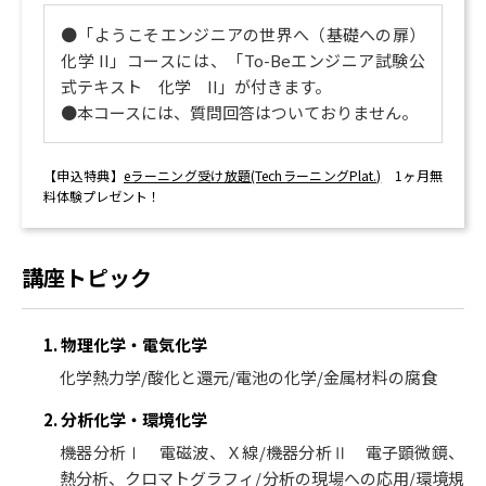
●「ようこそエンジニアの世界へ（基礎への扉）
化学 II」コースには、「To-Beエンジニア試験公
式テキスト 化学 II」が付きます。
●本コースには、質問回答はついておりません。
【申込特典】
eラーニング受け放題(TechラーニングPlat.)
1ヶ月無
料体験プレゼント！
講座トピック
1. 物理化学・電気化学
化学熱力学/酸化と還元/電池の化学/金属材料の腐食
2. 分析化学・環境化学
機器分析Ⅰ 電磁波、Ｘ線/機器分析Ⅱ 電子顕微鏡、
熱分析、クロマトグラフィ/分析の現場への応用/環境規