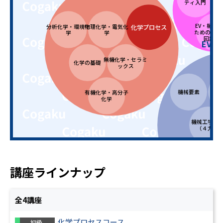
ティ入門
EV・機械
分析化学・環境化
物理化学・電気化
化学プロセス
ための電気
学
学
回路入
EV分
機
無機化学・セラミ
化学の基礎
ックス
機械要素
機
有機化学・高分子
化学
機械工学基
（４力）
制御技術（油圧・
設
空圧・電気）
講座ラインナップ
全
4
講座
化学プロセスコース
初級