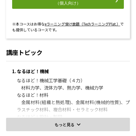
ポリエチレン
（個人向け）
3.天然有機及び高分子化合物
天然ゴム
バイオマス高分子材料
※本コースはお得な
eラーニング受け放題（TechラーニングPlat.）
で
も提供しているコースです。
アミノ酸
木質系高分子
4.有機化学工業及び高分子化学工業製品
講座トピック
生産量
熱硬化・熱可塑
天然ガス改質
1. なるほど！機械
アクリロニトリル
なるほど！機械工学基礎（４力）
4. ゼロから学ぶ物理化学・電気化学
材料力学、流体力学、熱力学、機械力学
なるほど！材料
1.化学熱力学
金属材料(組織と熱処理)、金属材料(機械的性質)、プ
エネルギーについて
ラスチック材料、複合材料・セラミック材料
熱容量
なるほど！設計・製図
第一法則
機械製図の基礎、機械要素の製図、機械設計の基
第二法則
もっと見る
礎、信頼性設計
2.酸化と還元