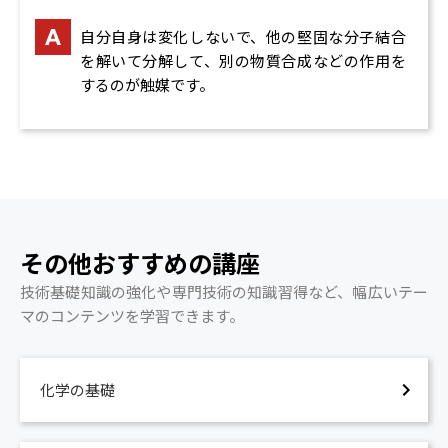
6. ゼロから学ぶ化学プロセス
ム、ソフトウェア部品、ファイルシステム
自分自身は変化しないで、他の堅固な分子結合
なるほど！システム開発
1.化学工学基礎Ⅰ 流動混合分離
を解いて分解して、別の物質合成などの作用を
開発管理、開発ツール、開発工程、オブジェクト指
物質の流動
するのが触媒です。
向開発
蒸留と抽出
なるほど！ネットワークとマルチメディア
分離方法①
ネットワークの基礎、インターネット、マルチメデ
分離方法②
ィア、セキュリティ
2.化学工学基礎Ⅱ 反応攪拌混合
化学反応（反応次数）
4. なるほど！化学
液体の取り扱い
なるほど！化学の基礎
粉砕と混合
その他おすすめの講座
元素の性質と周期表、化学結合、化学量・化学反
攪拌翼
応、酸・塩基
3.化学反応と触媒
技術基礎知識の強化や専門技術の知識習得など、幅広いテー
なるほど！無機化学・セラミックス
触媒の働き
マのコンテンツを学習できます。
固体化学と結晶構造、無機化合物の合成、無機化学
触媒と使用される工程
製品及びセラミックス、無機化学工業
触媒生産量
なるほど！有機化学・高分子化学
工業触媒の組成
化学の基礎
有機化合物と合成、高分子化合物と合成、天然有機
4.化学製品とプロセス基礎
及び高分子化合物、有機化学工業及び高分子化学工業
化学製品製造技術
製品