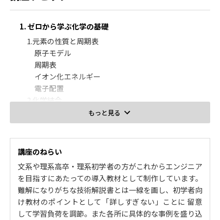
1. ゼロから学ぶ化学の基礎
1.元素の性質と周期表
原子モデル
周期表
イオン化エネルギー
電子配置
2.化学結合
電気陰性度
もっと見る
化学結合①
化学結合②
電子軌道
講座のねらい
3.化学量・化学反応
文系や理系高卒・理系初学者の方がこれからエンジニア
物質量（アボガドロ数）
を目指すにあたっての導入教材として制作しています。
物質量（理想気体）
難解になりがちな技術解説書とは一線を画し、初学者向
物質量（完全燃焼）
け教材のポイントとして「詳しすぎない」ことに 留意
化学反応（量論）
して学習負荷を調節。また各所に具体的な事例を盛り込
4.酸・塩基