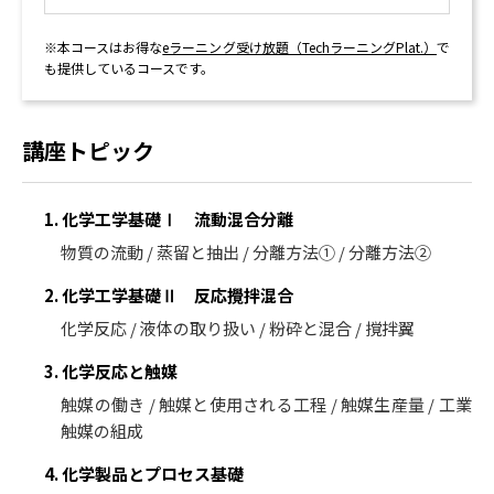
※本コースはお得な
eラーニング受け放題（TechラーニングPlat.）
で
も提供しているコースです。
講座トピック
1. 化学工学基礎Ⅰ 流動混合分離
物質の流動 / 蒸留と抽出 / 分離方法① / 分離方法②
2. 化学工学基礎Ⅱ 反応攪拌混合
化学反応 / 液体の取り扱い / 粉砕と混合 / 撹拌翼
3. 化学反応と触媒
触媒の働き / 触媒と使用される工程 / 触媒生産量 / 工業
触媒の組成
4. 化学製品とプロセス基礎