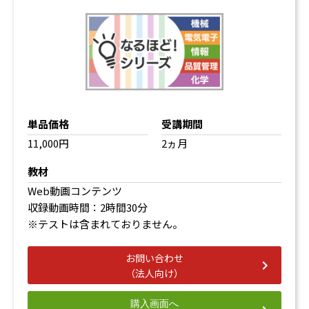
機械特性
熱電・光電特性
バイオセラミックスの生体親和性
4.無機化学工業
窯業製品
セメントの製造
ガラスの製造
耐火物
単品価格
受講期間
3. ゼロから学ぶ有機化学・高分子化学
11,000円
2ヵ月
1.有機化合物と合成
教材
有機化合物とは
Web動画コンテンツ
異性体（構造異性体、立体異性体）
収録動画時間：2時間30分
有機化合物の各種反応
※テストは含まれておりません。
転位反応
2.高分子化合物と合成
お問い合わせ
連鎖重合
（法人向け）
逐次重合
重合方法
購入画面へ