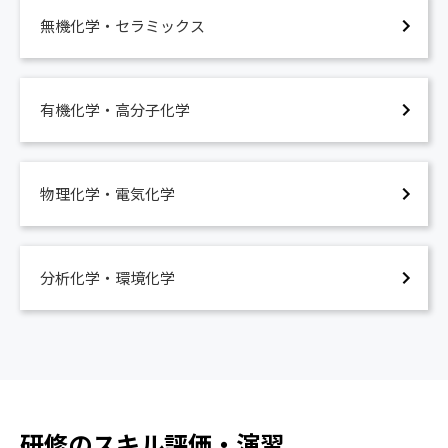
石油化学製品の製造
なるほど！物理化学・電気化学
無機化学・セラミックス
アンモニア製造法
化学熱力学、酸化と還元、電池の化学、金属材料の
食塩電気分解
腐食
なるほど！分析化学・環境化学
有機化学・高分子化学
機器分析Ⅰ 電磁波、X線、機器分析Ⅱ 電子顕微
鏡、熱分析、クロマトグラフィ、分析の現場への応
用、環境規制と化学物質
なるほど！化学プロセス
物理化学・電気化学
化学工学基礎Ⅰ 流動混合分離、化学工学基礎Ⅱ
反応攪拌混合、化学反応と触媒、化学製品とプロセス
基礎
分析化学・環境化学
5. なるほど！品質管理
なるほど！品質管理
品質管理、品質、管理、QC的考え方、改善と問題解
決、統計的考え方、QC七つ道具
研修のスキル評価・演習