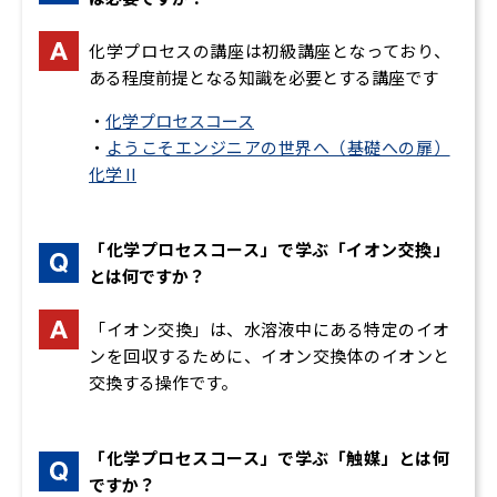
原理(2))、ユーザインターフェース
ラマン分光法
なるほど！モータと電力
蛍光X線分光法
化学プロセスの講座は初級講座となっており、
DCモータとステッピングモータ、ACモータ、パワー
2.機器分析Ⅱ 電子顕微鏡、熱分析、クロマトグラフィ
ある程度前提となる知識を必要とする講座です
エレクトロニクス、エネルギー技術
ー
・
化学プロセスコース
なるほど！センサ技術
電子顕微鏡（TEM/SEM）
・
ようこそエンジニアの世界へ（基礎への扉）
センサの概要、光センサ、位置センサ、生産設備やロ
電子顕微鏡（SEM）
化学 II
ボットで使われるセンサ
熱分析
クロマトグラフィー
3. なるほど！情報
3.分析の現場への応用
「化学プロセスコース」で学ぶ「イオン交換」
なるほど！情報の基礎
pH測定
とは何ですか？
情報表現、論理演算、数値演算、符号の応用
電気伝導率
なるほど！プロセッサ
濁度測定
「イオン交換」は、水溶液中にある特定のイオ
コンピュータの原理、高速化技術、周辺回路、周辺
沈殿法
ンを回収するために、イオン交換体のイオンと
装置
4.環境規制と化学物質
交換する操作です。
なるほど！プログラミング
化学物質
データ構造とアルゴリズム、プログラミング、主な
有機溶剤
プログラミング言語、その他の言語
危険物
「化学プロセスコース」で学ぶ「触媒」とは何
なるほど！システム構成
環境問題に関する規制
ですか？
オペレーティングシステム、リアルタイムシステ