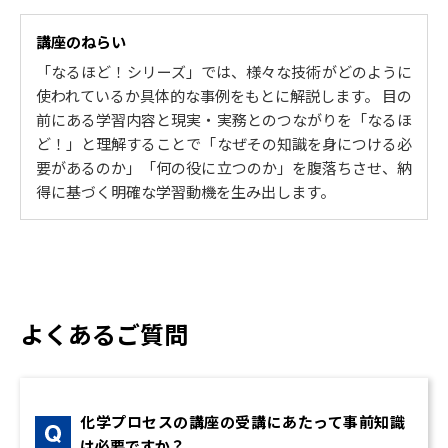
なるほど！加工
酸化・還元定義
切削加工、塑性加工、特殊加工、生産システム
酸化数
講座のねらい
なるほど！機械要素
酸化剤・還元剤①
「なるほど！シリーズ」では、様々な技術がどのように
固定締結要素、回転要素、伝達要素、保全管理
酸化剤・還元剤②
使われているか具体的な事例をもとに解説します。 目の
なるほど！計測制御
3.電池の化学
前にある学習内容と現実・実務とのつながりを「なるほ
センサ、アクチュエータ、コントローラ、制御系
電池
ど！」と理解することで「なぜその知識を身につける必
電池の電解液
要があるのか」「何の役に立つのか」を腹落ちさせ、納
2. なるほど！電気電子
標準電極電位
得に基づく明確な学習動機を生み出します。
なるほど！電気回路の基礎
起電力
直流回路、交流回路、ノイズ、電気安全
4.金属材料の腐食
なるほど！電子回路の基礎
イオン化傾向
ダイオード回路、フィルタ回路、オペアンプ回路、
腐食反応
トランジスタ回路
腐食の形態
なるほど！半導体デバイス
腐食しろ
よくあるご質問
半導体物性、半導体デバイス、半導体集積回路製造
5. ゼロから学ぶ分析化学・環境化学
プロセス、ディジタルIC
なるほど！インターフェース
1.機器分析Ⅰ 電磁波、X線
コンピュータ(マイコン)の基本構成、電気・電子計測
赤外分光法
化学プロセスの講座の受講にあたって事前知識
器(種類と動作原理(1))、電気・電子計測器(種類と動作
紫外可視光分光法
は必要ですか？