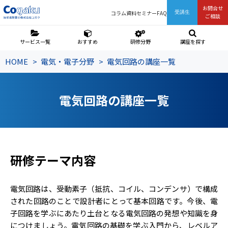
お問合せ
コラム
資料
セミナー
FAQ
受講生
ご相談
サービス一覧
おすすめ
研修分野
講座を探す
HOME
電気・電子分野
電気回路の講座一覧
電気回路の講座一覧
研修テーマ内容
電気回路は、受動素子（抵抗、コイル、コンデンサ）で構成
された回路のことで設計者にとって基本回路です。今後、電
子回路を学ぶにあたり土台となる電気回路の発想や知識を身
につけましょう。電気回路の基礎を学ぶ入門から、レベルア