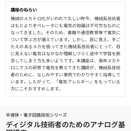
電磁力の発生 / 起電力の発生 / フレミングの右手の法則
講座のねらい
/ 交流の発生 / 交流波形 / ひずみ波と正弦波以外の交流 /
機械のメカトロ化がいわれて久しい昨今、機械系技術者
交流回路はベクトル図を描いてみるとわかりやすい / 回
はもとよりオペレータにも電気の知識は不可欠なものに
転ベクトルと静止ベクトル / 抵抗とコンデンサの直列回
なってきました。そのため、書籍や通信教育等で電気に
路、並列回路 / 交流の電力とフィルタ回路 / 有効電力 /
ついて学ぶ方が増えています。しかし、目に見え、手ご
皮相電力と力率 / RC直列回路 / CL回路 / 周波数特性 / 三
たえのあるメカを扱ってきた機械系技術者にとって、目
相交流とはどんなものか / λ （スター）結線とは／Δ
に見えない電気はなかなか理解しづらく途中で学習を断
（デルタ）結線とは
念してしまう方も多いようです。本講座は、長年メカト
3. 電気の応用を考える
ロニクスの研修で電気を教えてきた講師が、機械系技術
者のために、なじみやすい事例でわかりやすく指導して
電気は反作用で考える / トランスはなぜ電圧を変換でき
います。したがって、「電気アレルギー」をもっている
る？ / 電気計測の基礎知識 / テスタとその仕組み / DCA
方にこそおすすめします。
レンジの使い方 / DCVレンジの使い方 / ACVレンジの使
い方 / 抵抗の測定 / オシロスコープによる波形の観測 /
自動制御の基礎知識 / ネガティブ・フィードバック / ス
イッチ回路 / 10進法と2進法 / 2進法の加算と減算 / 電気
半導体・電子回路技術シリーズ
関係法規 / 電気関係標準規格 / 電線の種類と使い分け /
ディジタル技術者のためのアナログ基
配線用遮断器（NFB）の選定 / ノイズ発生とその対策 /