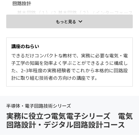
回路設計
基本回路（１）/ 2. 基本回路（２） / インターフェース
回路 / デジタル回路設計手順
もっと見る
3. 【アナログ回路設計・センサ技術コース】3.アナログ回
路設計
講座のねらい
OPアンプの基礎 / 増幅回路 / アクティブフィルタ / 応用
できるだけコンパクトな教材で、実務に必要な電気・電
回路
子工学の知識を効率よく学ぶことができるように構成し
4. 【アナログ回路設計・センサ技術コース】4.センサ技術
た、2~3年程度の実務経験者でこれから本格的に回路設
計に取り組む技術者の方向けの講座です。
各種センサ / センサ信号処理 / マイコンとセンサの接続
/ センサ応用回路
5. 【モータ駆動技術・電源回路コース】5.モータ駆動技術
半導体・電子回路技術シリーズ
DCサーボモータ / ブラシレスDCサーボモータ / ACサー
実務に役立つ電気電子シリーズ 電気
ボモータ / ステッピングモータ
回路設計・デジタル回路設計コース
6. 【モータ駆動技術・電源回路コース】6.電源回路
パワーデバイス / パワーエレクトロニクス回路 / 基本的