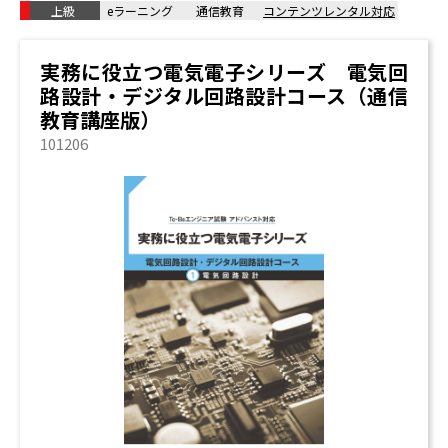
上級
な電源回路 / 電源回路設計
eラーニング
通信教育
コンテンツレンタル対応
7. 【ノイズ対策・制御プログラミングコース】7.ノイズ対
実務に役立つ電気電子シリーズ 電気回
策
路設計・デジタル回路設計コース（通信
ノイズ発生源 / 実装設計 / ノイズに強い回路設計 / シス
教育講座版）
テムのノイズ対策
101206
8. 【ノイズ対策・制御プログラミングコース】8.制御プロ
グラミング
シーケンス制御 / PLC制御 / ロボット技術 / マイコン技
術