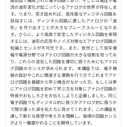
路部品で構成された電子回路であり、そこには電圧や電
流の波形変化が起こっているアナログの世界が存在しま
す。つまり、突き詰めれば、高性能なディジタル回路を
目指すには、ディジタル回路に適したアナログの「波
形」を作り出すことが大きなブレークスルーとなりま
す。さらに、より高度で安定したディジタル回路を実現
するには、波形の応答やノイズ対策などアナログ回路の
知識とセンスが不可欠です。 また、依然として信号増
幅や電源分野ではアナログ回路が大きな役割を担ってお
り、これらの混在した回路を適切に扱うためにもアナロ
グ回路のセンスが求められます。 本講座では、電子機
器の設計やこれに関連する業務を行う方でこれまでアナ
ログ回路を基礎から学ぶ機会がなかった方、もしくは単
にアナログ回路を初めて学ぶ方を対象にアナログ回路の
特長やおもしろさをお伝えしようと企画しました。同じ
電子回路でもディジタル的に扱うかアナログ的に扱うか
で随分違った姿を私たちに見せてくれます。この講座を
通して新たな発想や考え方を理解し、皆様の回路センス
がより一層磨かれることを期待しています。