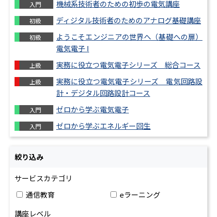
機械系技術者のための初歩の電気講座
入門
・高分子
機械要素
機械加工
計測制御
ディジタル技術者のためのアナログ基礎講座
初級
学
ようこそエンジニアの世界へ（基礎への扉）
初級
電気電子 I
機械工学基礎
設計品質
機械材料
（４力）
組込・
実務に役立つ電気電子シリーズ 総合コース
上級
システム開
制御技術（油圧・
実務に役立つ電気電子シリーズ 電気回路設
上級
設計・製図
モータと電力
空圧・電気）
計・デジタル回路設計コース
情
ゼロから学ぶ電気電子
入門
ゼロから学ぶエネルギー回生
入門
絞り込み
サービスカテゴリ
通信教育
eラーニング
講座レベル