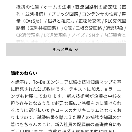
抵抗の性質 / オームの法則 / 直流回路網の諸定理（直
列・並列接続） / ブリッジ回路 / コンデンサの性質 / 容
量（C=εS/d） / 磁界と磁気力 / 正弦波交流 / RLC交流回
路網（直列共振回路） / Q値 / 三相交流回路 / 過渡現象 /
CR過渡現象 / LR過渡現象 / ノイズ / SN比 / 内部騒音と
野路う対策 / バスライン / ラインフィルタ / シールド線
/ 発生側での雑音対策 / 生体と電気（感電） / 生体と電
もっと見る
磁波 / 電気安全規格および法律（法規） / 表示灯 / 警報
装置 / ヒューズ / ブレーカ
講座のねらい
2. 電子回路の基礎
本講座は、To-Be エンジニア試験の技術知識マップを基
ダイオード回路 / 保護回路 / 整流回路 / 発光ダイオード
に開発された公式教材です。 テキストに加え、e ラーニ
駆動回路 / 定電圧回路 / フィルタ回路の種類 / フィルタ
ングも付属しております。 新人技術者が企業の中核を
回路の特性（周波数伝達関数，ボード線図（振幅特
担う存在となるうえで必要な幅広い基盤を身に着けられ
性，位相特性）） / アナログ・フィルタ回路 / ディアイ
るように選び抜いた各コースのカリキュラムとなってお
たる・フィルタ回路 / オペアンプ回路（オペアンプの基
りますので、試験結果を踏まえた弱点の補強や知識の定
本的な増幅回路） / 演算増幅回路（ボルテージフォロア
着はもちろんのこと、新入社員の配属前の基礎教育にも
回路） / 増幅回路 / 演算回路 / 信号変換回路（発振回
ご活用頂けます。 貴重な理系人材を効果的に教育し、