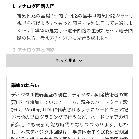
1. アナログ回路入門
電気回路の基礎 / ～電子回路の基本は電気回路から～ /
視野を拡げよう / ～もっと簡単・便利にそして見通しよ
く～ / 半導体の魅力 / ～電子回路の主役たち～ / 電子回
路の見方、考え方 / ～労力に見合う成果を～
2. アナログ基本回路
ダイオード回路 / ～時間波形で考える～ / フィルタ回路
もっと見る
/ ～周波数で考える～ / 信号増幅器 / ～小信号で考える
～ / オペアンプ回路 / ～魔法のICで欲しい機能を容易に
実現～
講座のねらい
3. アナログ回路のセンスを磨く
ディジタル機器全盛の現在、ディジタル回路技術者の需
要は年々増加しています。一方、現在のハードウェア設
直流電源の重要性 / ～安定した直流を得るには？～ / ノ
計は、Verilog-HDLに代表されるようにハードウェア記
イズの発生と対処 / ～ノイズはどこからやってくるの？
述言語のプログラミングで行うなど、ハードウェアの知
～ / A/D変換・D/A変換について / ～アナログとデジタ
識無しでも設計可能な時代となりつつあります。しか
ルの仲をとりもつ～ / 回路の実際 / ～理想と現実のギャ
し、本来ディジタル回路は、半導体素子やLCRなどの回
ップを埋めるために～