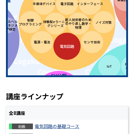
半導体デバイス
電子回路
インターフェース
FM
新人技術者のため
制御
メンタルヘル
体験型eラーニン
と
ノイズ対策
仕
のやり直し数学・
プログラミング
ス・マネジメ
グシリーズ
物理
ント®検定
管理者
電源・電池
センサ技術
電気回路
Pyth
IoT
機械
EV分野
分野
EV・電動モビリ
ブロックチェーン
DXリテラシー
EV・電動モビリ
ティ モータ・イ
ティ入門
講座ラインナップ
ンバータ
・電気化
EV・機械制御の
5G
AI・生
化学プロセス
学
ための電気･電子
全
8
講座
回路入門
無機化学・セラミ
機械分野
電気回路の基礎コース
初級
ックス