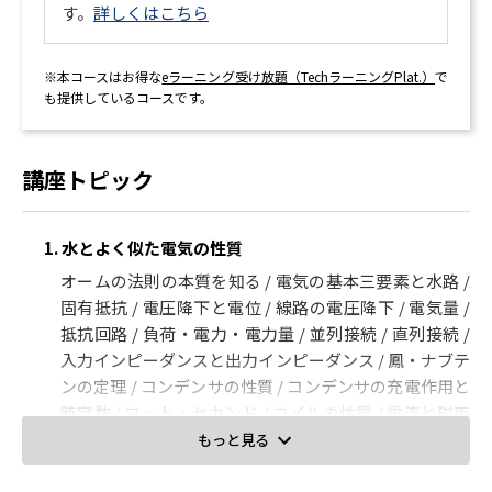
す。
詳しくはこちら
※本コースはお得な
eラーニング受け放題（TechラーニングPlat.）
で
も提供しているコースです。
講座トピック
1. 水とよく似た電気の性質
オームの法則の本質を知る / 電気の基本三要素と水路 /
固有抵抗 / 電圧降下と電位 / 線路の電圧降下 / 電気量 /
抵抗回路 / 負荷・電力・電力量 / 並列接続 / 直列接続 /
入力インピーダンスと出力インピーダンス / 鳳・ナブテ
ンの定理 / コンデンサの性質 / コンデンサの充電作用と
時定数 / ワット・セカンド / コイルの性質 / 電流と磁束
と自己インダクタンス / コイルの用途と逆起電力の防止
もっと見る
2. 交流回路は位相がポイント