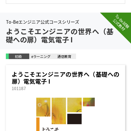
To-Be試験
公式教材
To-Beエンジニア公式コースシリーズ
ようこそエンジニアの世界へ（基
礎への扉）電気電子 I
初級
eラーニング
通信教育
ようこそエンジニアの世界へ（基礎への
扉）電気電子 I
101187