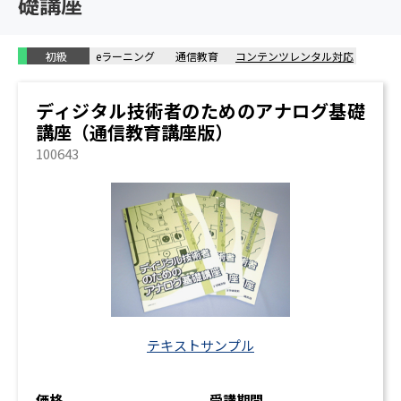
礎講座
線路インピーダンス / インダクタンス / 浮遊静電容量 /
高周波電流
初級
eラーニング
通信教育
コンテンツレンタル対応
ディジタル技術者のためのアナログ基礎
講座（通信教育講座版）
100643
テキストサンプル
価格
受講期間