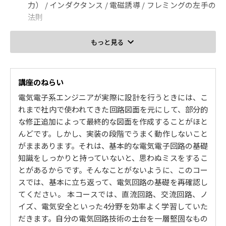
力） / インダクタンス / 電磁誘導 / フレミングの左手の
法則
2. 交流回路（正弦波，共振回路，三相交流，過渡現象）
もっと見る
正弦波交流と回路素子の働き / 有効電力 / RLC交流回路
網（直列共振回路） / Ｑ値 / 共振回路数値計算 / 三相交
流回路 / 三相交流数値計算（デルタ結線） / 三相交流数
講座のねらい
値計算（スター結線） / 過渡現象 / ＣＲ過渡現象数値計
電気電子系エンジニアが実際に設計を行うときには、こ
算 / ＬＲ過渡現象数値計算
れまで社内で使われてきた回路図面を元にして、部分的
3. ノイズ（ノイズの種類とその対策）
な修正追加によって最終的な図面を作成することがほと
んどです。しかし、実装の段階でうまく動作しないこと
ノイズとは（SN比） / ノイズシミュレータ / 内部雑音
がままあります。それは、基本的な電気電子回路の基礎
とノイズ対策（雑音の種類） / コンデンサによる対策 /
知識をしっかりと持っていないと、思わぬミスをするこ
シールド板による対策 / 電源部およびケーブルでの雑音
とがあるからです。そんなことがないように、このコー
対策 / バスライン / ラインフィルタ / ツイストペア / シ
スでは、基本に立ち返って、電気回路の基礎を再確認し
ールド線 / 発生側での雑音対策（ノイズの原因）
てください。 本コースでは、直流回路、交流回路、ノ
4. 電気安全（電気と人間とのかかわり）
イズ、電気安全といった4分野を効率よく学習していた
だきます。自分の電気回路技術の土台を一層堅固なもの
生体と電気（感電） / 生体と電磁波（電磁波の種類） /